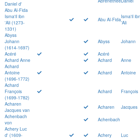
Abrenethée
Daniel
Daniel d'
Abu Al-Fida
Isma'il ibn
Isma'il ib
Abu Al-Fida
'Ali (1273-
'Ali
1331)
Abyss
Johann
Abyss
Johann
(1614-1697)
Acéré
Acéré
Achard Anne
Achard
Anne
Achard
Antoine
Achard
Antoine
(1696-1772)
Achard
François
Achard
François
(1699-1782)
Acharen
Acharen
Jacques
Jacques van
Achenbach
Achenbach
von
Achery Luc
d' (1609-
Achery
Luc