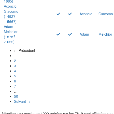
1685)
Aconcio
Giacomo
Aconcio
Giacomo
(1492?
-1566?)
Adam
Melchior
Adam
Melchior
(1575?
-1622)
← Précédent
(actuel)
1
2
3
4
5
6
7
…
50
Suivant →
Attention : au maximum 1000 entrées sur les 7819 sont affichées par