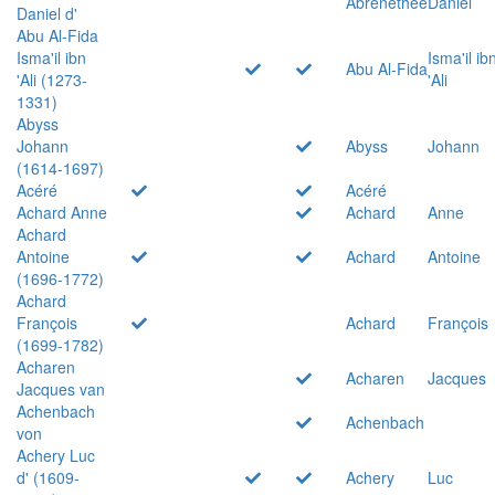
Abrenethée
Daniel
Daniel d'
Abu Al-Fida
Isma'il ibn
Isma'il ib
Abu Al-Fida
'Ali (1273-
'Ali
1331)
Abyss
Johann
Abyss
Johann
(1614-1697)
Acéré
Acéré
Achard Anne
Achard
Anne
Achard
Antoine
Achard
Antoine
(1696-1772)
Achard
François
Achard
François
(1699-1782)
Acharen
Acharen
Jacques
Jacques van
Achenbach
Achenbach
von
Achery Luc
d' (1609-
Achery
Luc