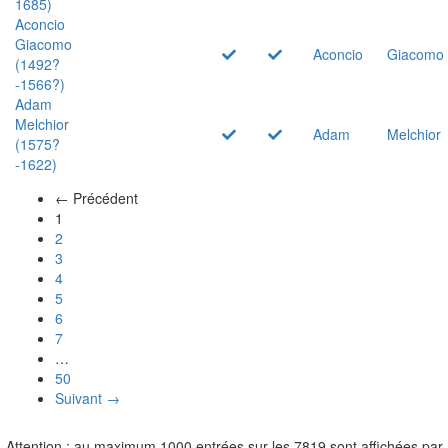
1685)
Aconcio
Giacomo
Aconcio
Giacomo
(1492?
-1566?)
Adam
Melchior
Adam
Melchior
(1575?
-1622)
← Précédent
(actuel)
1
2
3
4
5
6
7
…
50
Suivant →
Attention : au maximum 1000 entrées sur les 7819 sont affichées par