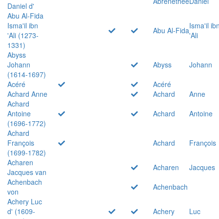
Abrenethée
Daniel
Daniel d'
Abu Al-Fida
Isma'il ibn
Isma'il ib
Abu Al-Fida
'Ali (1273-
'Ali
1331)
Abyss
Johann
Abyss
Johann
(1614-1697)
Acéré
Acéré
Achard Anne
Achard
Anne
Achard
Antoine
Achard
Antoine
(1696-1772)
Achard
François
Achard
François
(1699-1782)
Acharen
Acharen
Jacques
Jacques van
Achenbach
Achenbach
von
Achery Luc
d' (1609-
Achery
Luc