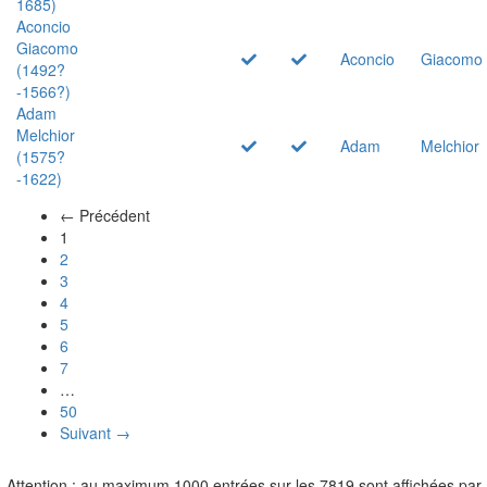
1685)
Aconcio
Giacomo
Aconcio
Giacomo
(1492?
-1566?)
Adam
Melchior
Adam
Melchior
(1575?
-1622)
← Précédent
(actuel)
1
2
3
4
5
6
7
…
50
Suivant →
Attention : au maximum 1000 entrées sur les 7819 sont affichées par