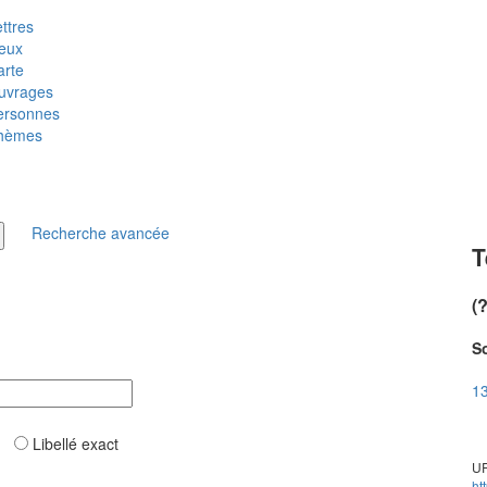
ttres
ieux
arte
uvrages
ersonnes
hèmes
Recherche avancée
T
(
So
13
ar
Libellé exact
UR
ht