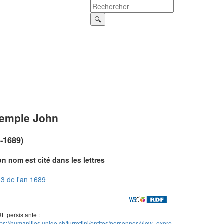
emple John
?-1689)
n nom est cité dans les lettres
3 de l'an 1689
L persistante :
tps://humanities.unige.ch/turrettini/entites/personnes/view_expre