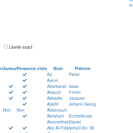
ss
ar
Libellé exact
nt
Auteur
Personne citée
Nom
Prénom
Aa
Pieter
Aaron
Abarbanel
Isaac
Abauzit
Firmin
Abbadie
Jacques
Abicht
Johann Georg
Non
Non
Ablancourt
Abraham
Ecchellensis
Abrenethée
Daniel
Abu Al-Fida
Isma'il ibn 'Ali