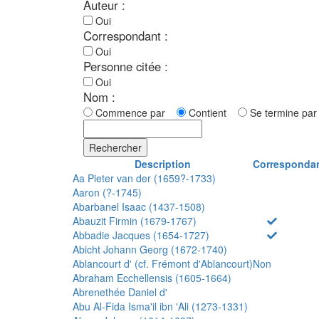
Auteur :
Oui
Correspondant :
Oui
Personne citée :
Oui
Nom :
Commence par
Contient
Se termine p
Rechercher
Description
Corresponda
Aa Pieter van der (1659?-1733)
Aaron (?-1745)
Abarbanel Isaac (1437-1508)
Abauzit Firmin (1679-1767)
Abbadie Jacques (1654-1727)
Abicht Johann Georg (1672-1740)
Ablancourt d' (cf. Frémont d'Ablancourt)
Non
Abraham Ecchellensis (1605-1664)
Abrenethée Daniel d'
Abu Al-Fida Isma'il ibn 'Ali (1273-1331)