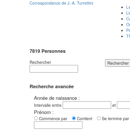
Correspondance de
J.-A. Turrettini
Le
L
C
O
P
T
7819 Personnes
Rechercher
Rechercher
Recherche avancée
Année de naissance :
Intervalle entre
et
Prénom :
Commence par
Contient
Se termine p