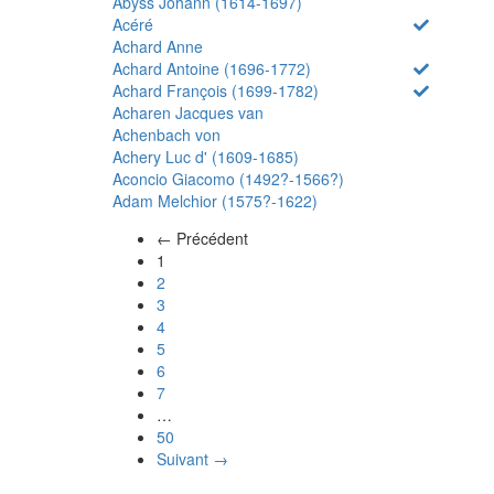
Abyss Johann (1614-1697)
Acéré
Achard Anne
Achard Antoine (1696-1772)
Achard François (1699-1782)
Acharen Jacques van
Achenbach von
Achery Luc d' (1609-1685)
Aconcio Giacomo (1492?-1566?)
Adam Melchior (1575?-1622)
← Précédent
(actuel)
1
2
3
4
5
6
7
…
50
Suivant →