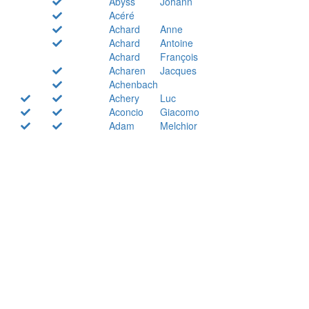
Abyss
Johann
Acéré
Achard
Anne
Achard
Antoine
Achard
François
Acharen
Jacques
Achenbach
Achery
Luc
Aconcio
Giacomo
Adam
Melchior