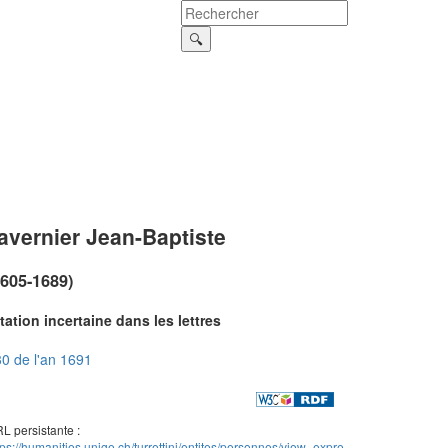
avernier Jean-Baptiste
1605-1689)
tation incertaine dans les lettres
0 de l'an 1691
L persistante :
tps://humanities.unige.ch/turrettini/entites/personnes/view_expre