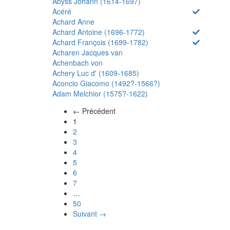
Abyss Johann (1614-1697)
Acéré
Achard Anne
Achard Antoine (1696-1772)
Achard François (1699-1782)
Acharen Jacques van
Achenbach von
Achery Luc d' (1609-1685)
Aconcio Giacomo (1492?-1566?)
Adam Melchior (1575?-1622)
← Précédent
(actuel)
1
2
3
4
5
6
7
…
50
Suivant →