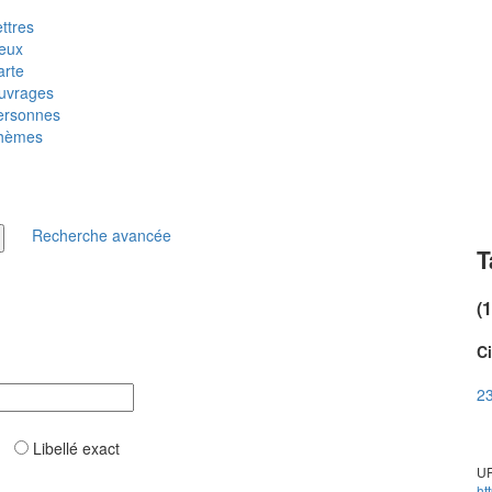
ttres
ieux
arte
uvrages
ersonnes
hèmes
Recherche avancée
T
(
Ci
23
ar
Libellé exact
UR
ht