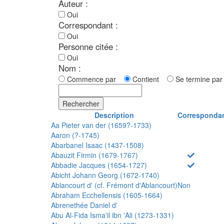
Auteur :
Oui
Correspondant :
Oui
Personne citée :
Oui
Nom :
Commence par
Contient
Se termine p
Rechercher
Description
Corresponda
Aa Pieter van der (1659?-1733)
Aaron (?-1745)
Abarbanel Isaac (1437-1508)
Abauzit Firmin (1679-1767)
Abbadie Jacques (1654-1727)
Abicht Johann Georg (1672-1740)
Ablancourt d' (cf. Frémont d'Ablancourt)
Non
Abraham Ecchellensis (1605-1664)
Abrenethée Daniel d'
Abu Al-Fida Isma'il ibn 'Ali (1273-1331)