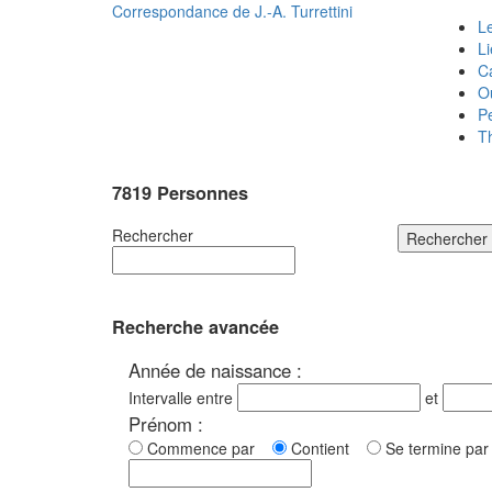
Correspondance de
J.-A. Turrettini
Le
L
C
O
P
T
7819 Personnes
Rechercher
Rechercher
Recherche avancée
Année de naissance :
Intervalle entre
et
Prénom :
Commence par
Contient
Se termine p