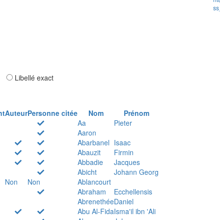
ss
ar
Libellé exact
nt
Auteur
Personne citée
Nom
Prénom
Aa
Pieter
Aaron
Abarbanel
Isaac
Abauzit
Firmin
Abbadie
Jacques
Abicht
Johann Georg
Non
Non
Ablancourt
Abraham
Ecchellensis
Abrenethée
Daniel
Abu Al-Fida
Isma'il ibn 'Ali