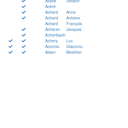
Abyss
Johann
Acéré
Achard
Anne
Achard
Antoine
Achard
François
Acharen
Jacques
Achenbach
Achery
Luc
Aconcio
Giacomo
Adam
Melchior