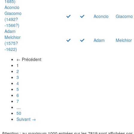
1685)
Aconcio
Giacomo
Aconcio
Giacomo
(1492?
-1566?)
Adam
Melchior
Adam
Melchior
(1575?
-1622)
← Précédent
(actuel)
1
2
3
4
5
6
7
…
50
Suivant →
Attention : au maximum 1000 entrées sur les 7819 sont affichées par