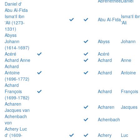
Abrenethée
Daniel
Daniel d'
Abu Al-Fida
Isma'il ibn
Isma'il ib
Abu Al-Fida
'Ali (1273-
'Ali
1331)
Abyss
Johann
Abyss
Johann
(1614-1697)
Acéré
Acéré
Achard Anne
Achard
Anne
Achard
Antoine
Achard
Antoine
(1696-1772)
Achard
François
Achard
François
(1699-1782)
Acharen
Acharen
Jacques
Jacques van
Achenbach
Achenbach
von
Achery Luc
d' (1609-
Achery
Luc