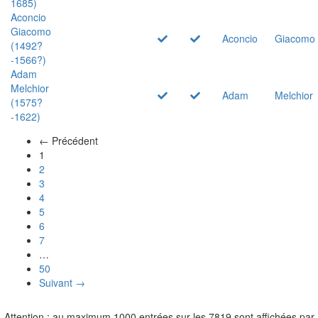
1685)
Aconcio
Giacomo
Aconcio
Giacomo
(1492?
-1566?)
Adam
Melchior
Adam
Melchior
(1575?
-1622)
← Précédent
(actuel)
1
2
3
4
5
6
7
…
50
Suivant →
Attention : au maximum 1000 entrées sur les 7819 sont affichées par