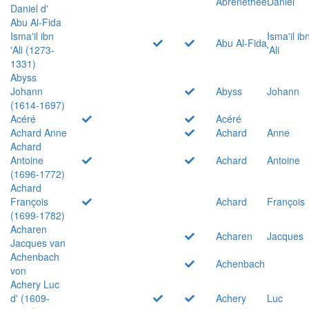
Abrenethée
Daniel
Daniel d'
Abu Al-Fida
Isma'il ibn
Isma'il ib
Abu Al-Fida
'Ali (1273-
'Ali
1331)
Abyss
Johann
Abyss
Johann
(1614-1697)
Acéré
Acéré
Achard Anne
Achard
Anne
Achard
Antoine
Achard
Antoine
(1696-1772)
Achard
François
Achard
François
(1699-1782)
Acharen
Acharen
Jacques
Jacques van
Achenbach
Achenbach
von
Achery Luc
d' (1609-
Achery
Luc