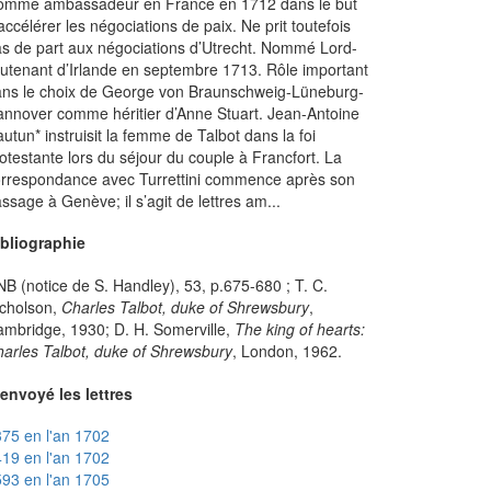
ommé ambassadeur en France en 1712 dans le but
accélérer les négociations de paix. Ne prit toutefois
s de part aux négociations d’Utrecht. Nommé Lord-
eutenant d’Irlande en septembre 1713. Rôle important
ns le choix de George von Braunschweig-Lüneburg-
nnover comme héritier d’Anne Stuart. Jean-Antoine
utun* instruisit la femme de Talbot dans la foi
otestante lors du séjour du couple à Francfort. La
rrespondance avec Turrettini commence après son
ssage à Genève; il s’agit de lettres am...
ibliographie
B (notice de S. Handley), 53, p.675-680 ; T. C.
cholson,
Charles Talbot, duke of Shrewsbury
,
mbridge, 1930; D. H. Somerville,
The king of hearts:
arles Talbot, duke of Shrewsbury
, London, 1962.
envoyé les lettres
75 en l'an 1702
19 en l'an 1702
93 en l'an 1705