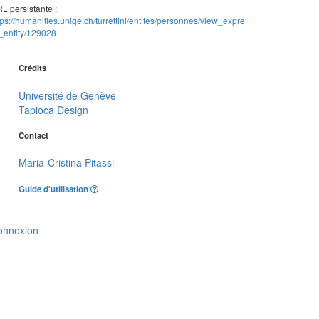
L persistante :
tps://humanities.unige.ch/turrettini/entites/personnes/view_expre
_entity/129028
Crédits
Université de Genève
Tapioca Design
Contact
Maria-Cristina Pitassi
Guide d'utilisation
onnexion