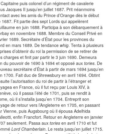
. Capitaine puis colonel d’un régiment de cavalerie
us Jacques II jusqu’en juillet 1687. Prit néanmoins
ntact avec les amis du Prince d’Orange dès le début
 1687. Fit partie des sept Lords qui appelèrent
illaume en juin 1688. Participa à son débarquement à
rbay en novembre 1688. Membre du Conseil Privé en
vrier 1689. Secrétaire d’État pour les provinces du
ord en mars 1689. De tendance
whig
. Tenta à plusieurs
prises d’obtenir du roi la permission de se retirer de
s charges et finit par partir le 3 juin 1690. Demeura
in du pouvoir de 1690 à 1694 et opposé aux
tories
. De
uveau secrétaire d’État à partir de mars 1694 jusqu’en
in 1700. Fait duc de Shrewsbury en avril 1694. Obtint
suite l’autorisation du roi de partir à l’étranger et
yagea en France, où il fut reçu par Louis XIV, à
nève, où il passa l’été de 1701, puis se rendit à
me, où il s’installa jusqu’en 1704. Entreprit son
yage de retour vers l’Angleterre en 1705, en passant
r Vienne, puis Augsbourg où il épousa Adelhida
lleotti, enfin Francfort. Retour en Angleterre en janvier
707 seulement. Passa aux
tories
en avril 1710 et fut
ommé
Lord Chamberlain
. Le resta jusqu’en juillet 1715.