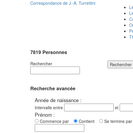
Correspondance de
J.-A. Turrettini
Le
L
C
O
P
T
7819 Personnes
Rechercher
Rechercher
Recherche avancée
Année de naissance :
Intervalle entre
et
Prénom :
Commence par
Contient
Se termine p