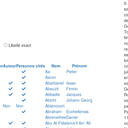
II
so
co
de
Gu
To
fé
n
ar
Libellé exact
re
se
lo
nt
Auteur
Personne citée
Nom
Prénom
no
Aa
Pieter
ju
Aaron
en
Abarbanel
Isaac
vo
Abauzit
Firmin
Ge
Abbadie
Jacques
Ro
Abicht
Johann Georg
vo
Non
Non
Ablancourt
pa
Abraham
Ecchellensis
Pa
Abrenethée
Daniel
1
Abu Al-Fida
Isma'il ibn 'Ali
n