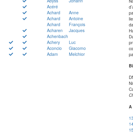
Abyss
Johann
N
Acéré
d’
Achard
Anne
pa
Achard
Antoine
li
Achard
François
da
Acharen
Jacques
Ha
Achenbach
Da
Achery
Luc
pr
Aconcio
Giacomo
co
Adam
Melchior
pa
B
DN
Ni
Ca
Ch
A 
13
14
15