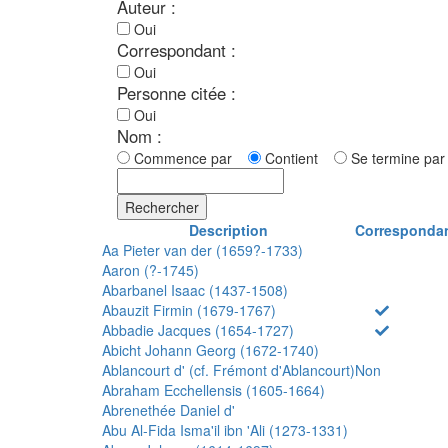
Auteur :
Oui
Correspondant :
Oui
Personne citée :
Oui
Nom :
Commence par
Contient
Se termine p
Rechercher
Description
Corresponda
Aa Pieter van der (1659?-1733)
Aaron (?-1745)
Abarbanel Isaac (1437-1508)
Abauzit Firmin (1679-1767)
Abbadie Jacques (1654-1727)
Abicht Johann Georg (1672-1740)
Ablancourt d' (cf. Frémont d'Ablancourt)
Non
Abraham Ecchellensis (1605-1664)
Abrenethée Daniel d'
Abu Al-Fida Isma'il ibn 'Ali (1273-1331)