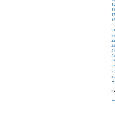
16
16
17
18
20
21
22
22
22
24
24
25
25
25
25
➤ 
IS
ht