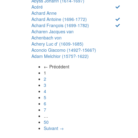
Abyss Johann (1614-1697)
Acéré
Achard Anne
Achard Antoine (1696-1772)
Achard François (1699-1782)
Acharen Jacques van
Achenbach von
Achery Luc d' (1609-1685)
Aconcio Giacomo (1492?-1566?)
Adam Melchior (1575?-1622)
← Précédent
(actuel)
1
2
3
4
5
6
7
…
50
Suivant →