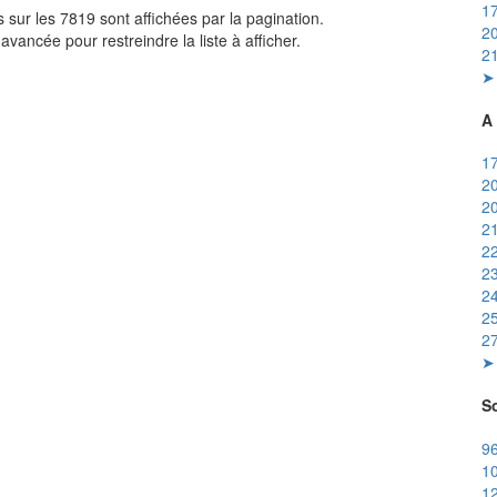
17
sur les 7819 sont affichées par la pagination.
20
avancée pour restreindre la liste à afficher.
21
➤ 
A 
17
20
20
21
22
23
24
25
27
➤ 
So
96
10
12