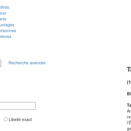
ttres
ieux
arte
uvrages
ersonnes
hèmes
Recherche avancée
T
(
B
T
An
re
ar
Libellé exact
l’
ge