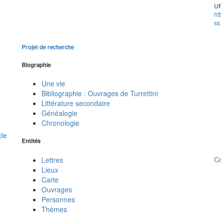
UR
ht
ss
Projet de recherche
Biographie
Une vie
Bibliographie : Ouvrages de Turrettini
Littérature secondaire
Généalogie
Chronologie
cle
Entités
C
Lettres
Lieux
Carte
Ouvrages
Personnes
Thèmes