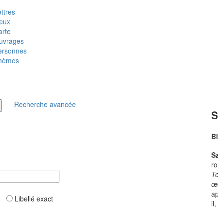
ttres
ieux
arte
uvrages
ersonnes
hèmes
Recherche avancée
S
B
S
ro
T
œ
ap
ar
Libellé exact
il