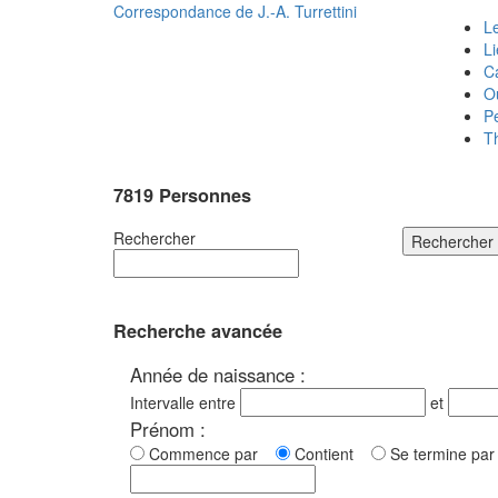
Correspondance de
J.-A. Turrettini
Le
L
C
O
P
T
7819 Personnes
Rechercher
Rechercher
Recherche avancée
Année de naissance :
Intervalle entre
et
Prénom :
Commence par
Contient
Se termine p