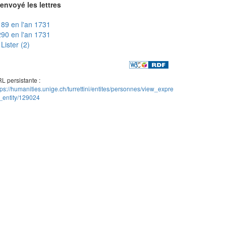
envoyé les lettres
89 en l'an 1731
90 en l'an 1731
Lister (2)
L persistante :
tps://humanities.unige.ch/turrettini/entites/personnes/view_expre
_entity/129024