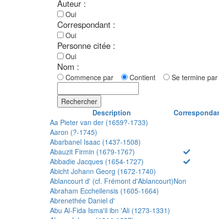
Auteur :
Oui
Correspondant :
Oui
Personne citée :
Oui
Nom :
Commence par
Contient
Se termine p
Rechercher
Description
Corresponda
Aa Pieter van der (1659?-1733)
Aaron (?-1745)
Abarbanel Isaac (1437-1508)
Abauzit Firmin (1679-1767)
Abbadie Jacques (1654-1727)
Abicht Johann Georg (1672-1740)
Ablancourt d' (cf. Frémont d'Ablancourt)
Non
Abraham Ecchellensis (1605-1664)
Abrenethée Daniel d'
Abu Al-Fida Isma'il ibn 'Ali (1273-1331)