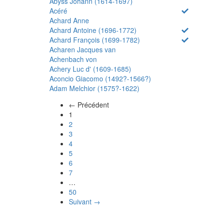
Abyss Johann (1614-1697)
Acéré
Achard Anne
Achard Antoine (1696-1772)
Achard François (1699-1782)
Acharen Jacques van
Achenbach von
Achery Luc d' (1609-1685)
Aconcio Giacomo (1492?-1566?)
Adam Melchior (1575?-1622)
← Précédent
(actuel)
1
2
3
4
5
6
7
…
50
Suivant →