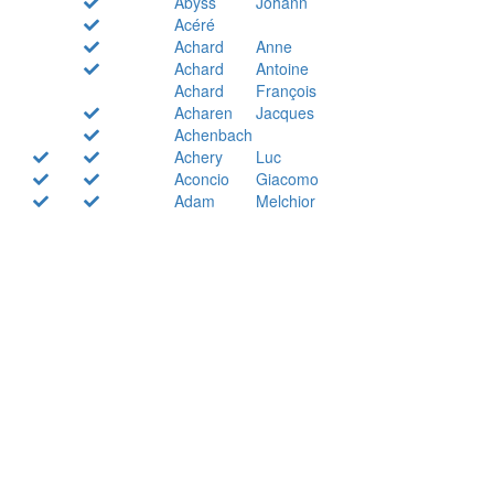
Abyss
Johann
Acéré
Achard
Anne
Achard
Antoine
Achard
François
Acharen
Jacques
Achenbach
Achery
Luc
Aconcio
Giacomo
Adam
Melchior