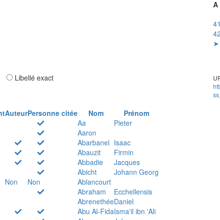
A 
41
42
➤ 
ar
Libellé exact
UR
ht
ss
nt
Auteur
Personne citée
Nom
Prénom
Aa
Pieter
Aaron
Abarbanel
Isaac
Abauzit
Firmin
Abbadie
Jacques
Abicht
Johann Georg
Non
Non
Ablancourt
Abraham
Ecchellensis
Abrenethée
Daniel
Abu Al-Fida
Isma'il ibn 'Ali