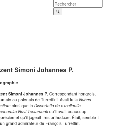
zent Simoni Johannes P.
iographie
zent Simoni Johannes P.
Correspondant hongrois,
umain ou polonais de Turrettini. Avait lu la
Nubes
estium
ainsi que la
Dissertatio de excellentia
conomiæ Novi Testamenti
qu’il avait beaucoup
préciée et qu’il jugeait très orthodoxe. Était, semble-t-
, un grand admirateur de François Turrettini.