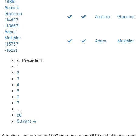
1685)
Aconcio
Giacomo
Aconcio
Giacomo
(1492?
-1566?)
Adam
Melchior
Adam
Melchior
(1575?
-1622)
← Précédent
(actuel)
1
2
3
4
5
6
7
…
50
Suivant →
Attention : au maximum 1000 entrées sur les 7819 sont affichées par