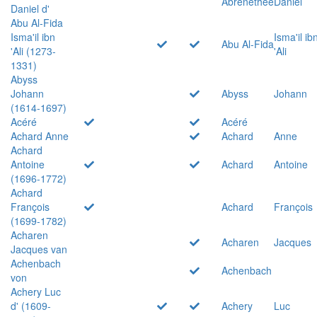
Abrenethée
Daniel
Daniel d'
Abu Al-Fida
Isma'il ibn
Isma'il ib
Abu Al-Fida
'Ali (1273-
'Ali
1331)
Abyss
Johann
Abyss
Johann
(1614-1697)
Acéré
Acéré
Achard Anne
Achard
Anne
Achard
Antoine
Achard
Antoine
(1696-1772)
Achard
François
Achard
François
(1699-1782)
Acharen
Acharen
Jacques
Jacques van
Achenbach
Achenbach
von
Achery Luc
d' (1609-
Achery
Luc