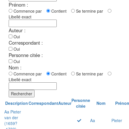
Prénom :
Commence par
Contient
Se termine par
Libellé exact
Auteur :
Oui
Correspondant :
Oui
Personne citée :
Oui
Nom :
Commence par
Contient
Se termine par
Libellé exact
Rechercher
Personne
Description
Correspondant
Auteur
Nom
Préno
citée
Aa Pieter
van der
Aa
Pieter
(1659?
-1733)