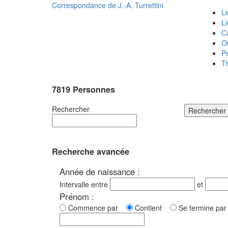
Correspondance de
J.-A. Turrettini
Le
L
C
O
P
T
7819 Personnes
Rechercher
Rechercher
Recherche avancée
Année de naissance :
Intervalle entre
et
Prénom :
Commence par
Contient
Se termine p