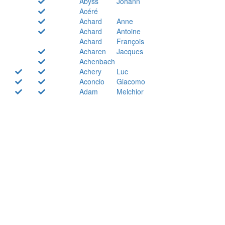
Abyss
Johann
Acéré
Achard
Anne
Achard
Antoine
Achard
François
Acharen
Jacques
Achenbach
Achery
Luc
Aconcio
Giacomo
Adam
Melchior