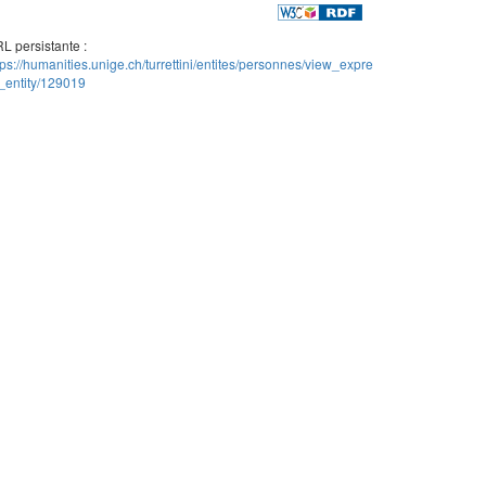
L persistante :
tps://humanities.unige.ch/turrettini/entites/personnes/view_expre
_entity/129019