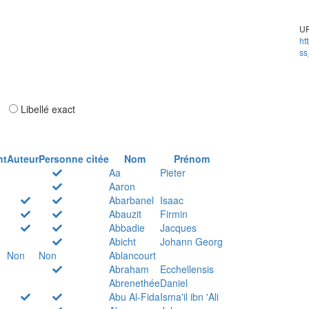
UR
ht
ss
ar
Libellé exact
nt
Auteur
Personne citée
Nom
Prénom
Aa
Pieter
Aaron
Abarbanel
Isaac
Abauzit
Firmin
Abbadie
Jacques
Abicht
Johann Georg
Non
Non
Ablancourt
Abraham
Ecchellensis
Abrenethée
Daniel
Abu Al-Fida
Isma'il ibn 'Ali