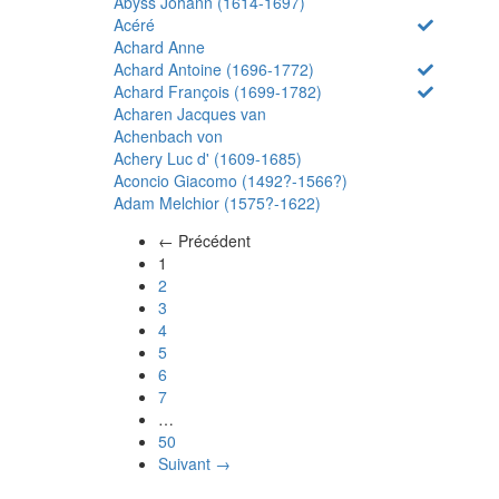
Abyss Johann (1614-1697)
Acéré
Achard Anne
Achard Antoine (1696-1772)
Achard François (1699-1782)
Acharen Jacques van
Achenbach von
Achery Luc d' (1609-1685)
Aconcio Giacomo (1492?-1566?)
Adam Melchior (1575?-1622)
← Précédent
(actuel)
1
2
3
4
5
6
7
…
50
Suivant →