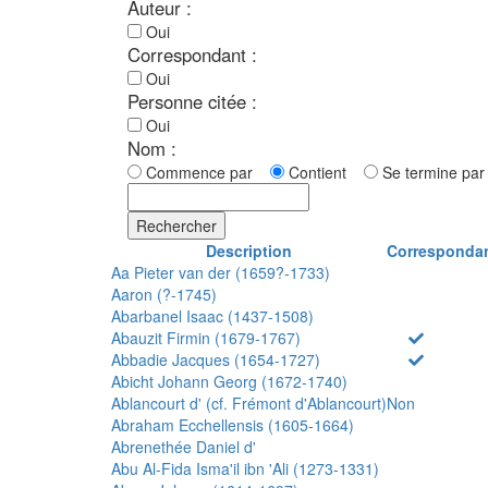
Auteur :
Oui
Correspondant :
Oui
Personne citée :
Oui
Nom :
Commence par
Contient
Se termine p
Rechercher
Description
Corresponda
Aa Pieter van der (1659?-1733)
Aaron (?-1745)
Abarbanel Isaac (1437-1508)
Abauzit Firmin (1679-1767)
Abbadie Jacques (1654-1727)
Abicht Johann Georg (1672-1740)
Ablancourt d' (cf. Frémont d'Ablancourt)
Non
Abraham Ecchellensis (1605-1664)
Abrenethée Daniel d'
Abu Al-Fida Isma'il ibn 'Ali (1273-1331)