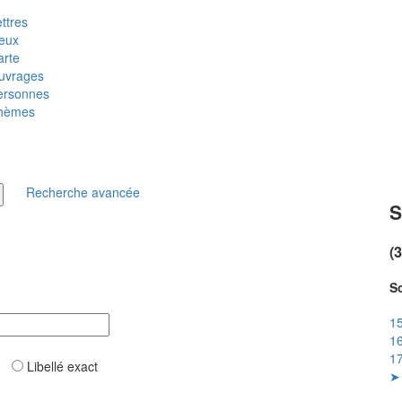
ttres
ieux
arte
uvrages
ersonnes
hèmes
Recherche avancée
(
So
15
16
17
ar
Libellé exact
➤ 