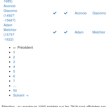
1685)
Aconcio
Giacomo
Aconcio
Giacomo
(1492?
-1566?)
Adam
Melchior
Adam
Melchior
(1575?
-1622)
← Précédent
(actuel)
1
2
3
4
5
6
7
…
50
Suivant →
Attention : au maximum 1000 entrées sur les 7819 sont affichées par