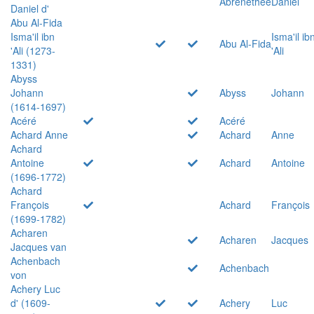
Abrenethée
Daniel
Daniel d'
Abu Al-Fida
Isma'il ibn
Isma'il ib
Abu Al-Fida
'Ali (1273-
'Ali
1331)
Abyss
Johann
Abyss
Johann
(1614-1697)
Acéré
Acéré
Achard Anne
Achard
Anne
Achard
Antoine
Achard
Antoine
(1696-1772)
Achard
François
Achard
François
(1699-1782)
Acharen
Acharen
Jacques
Jacques van
Achenbach
Achenbach
von
Achery Luc
d' (1609-
Achery
Luc