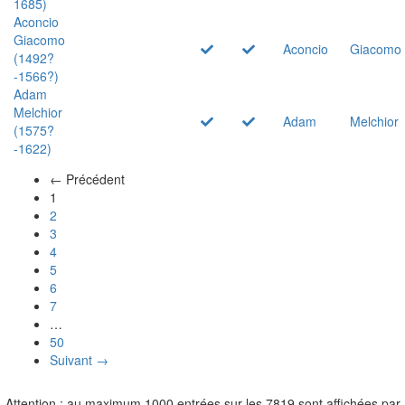
1685)
Aconcio
Giacomo
Aconcio
Giacomo
(1492?
-1566?)
Adam
Melchior
Adam
Melchior
(1575?
-1622)
← Précédent
(actuel)
1
2
3
4
5
6
7
…
50
Suivant →
Attention : au maximum 1000 entrées sur les 7819 sont affichées par