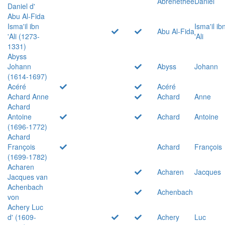
Abrenethée
Daniel
Daniel d'
Abu Al-Fida
Isma'il ibn
Isma'il ib
Abu Al-Fida
'Ali (1273-
'Ali
1331)
Abyss
Johann
Abyss
Johann
(1614-1697)
Acéré
Acéré
Achard Anne
Achard
Anne
Achard
Antoine
Achard
Antoine
(1696-1772)
Achard
François
Achard
François
(1699-1782)
Acharen
Acharen
Jacques
Jacques van
Achenbach
Achenbach
von
Achery Luc
d' (1609-
Achery
Luc