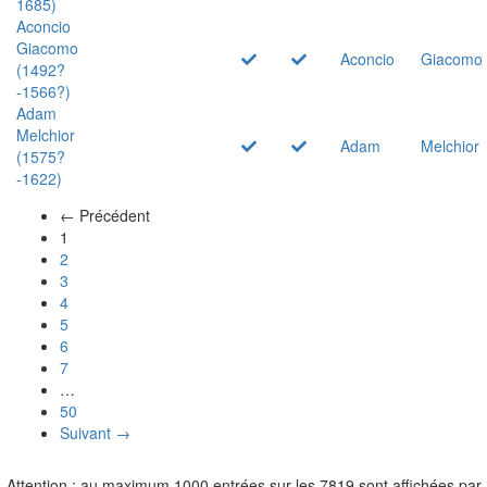
1685)
Aconcio
Giacomo
Aconcio
Giacomo
(1492?
-1566?)
Adam
Melchior
Adam
Melchior
(1575?
-1622)
← Précédent
(actuel)
1
2
3
4
5
6
7
…
50
Suivant →
Attention : au maximum 1000 entrées sur les 7819 sont affichées par