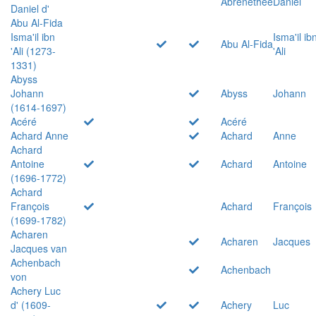
Abrenethée
Daniel
Daniel d'
Abu Al-Fida
Isma'il ibn
Isma'il ib
Abu Al-Fida
'Ali (1273-
'Ali
1331)
Abyss
Johann
Abyss
Johann
(1614-1697)
Acéré
Acéré
Achard Anne
Achard
Anne
Achard
Antoine
Achard
Antoine
(1696-1772)
Achard
François
Achard
François
(1699-1782)
Acharen
Acharen
Jacques
Jacques van
Achenbach
Achenbach
von
Achery Luc
d' (1609-
Achery
Luc