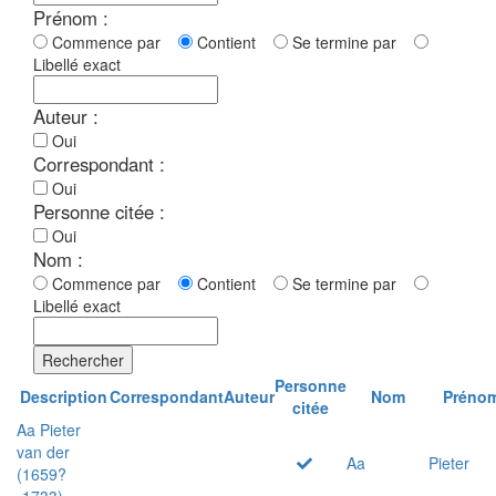
Prénom :
Commence par
Contient
Se termine par
Libellé exact
Auteur :
Oui
Correspondant :
Oui
Personne citée :
Oui
Nom :
Commence par
Contient
Se termine par
Libellé exact
Rechercher
Personne
Description
Correspondant
Auteur
Nom
Préno
citée
Aa Pieter
van der
Aa
Pieter
(1659?
-1733)