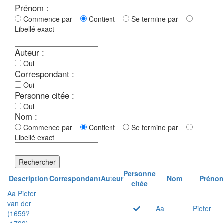
Prénom :
Commence par
Contient
Se termine par
Libellé exact
Auteur :
Oui
Correspondant :
Oui
Personne citée :
Oui
Nom :
Commence par
Contient
Se termine par
Libellé exact
Rechercher
Personne
Description
Correspondant
Auteur
Nom
Préno
citée
Aa Pieter
van der
Aa
Pieter
(1659?
-1733)