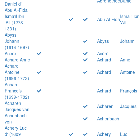
Abrenethée
Daniel
Daniel d'
Abu Al-Fida
Isma'il ibn
Isma'il ib
Abu Al-Fida
'Ali (1273-
'Ali
1331)
Abyss
Johann
Abyss
Johann
(1614-1697)
Acéré
Acéré
Achard Anne
Achard
Anne
Achard
Antoine
Achard
Antoine
(1696-1772)
Achard
François
Achard
François
(1699-1782)
Acharen
Acharen
Jacques
Jacques van
Achenbach
Achenbach
von
Achery Luc
d' (1609-
Achery
Luc