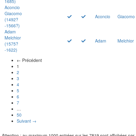
1685)
Aconcio
Giacomo
Aconcio
Giacomo
(1492?
-1566?)
Adam
Melchior
Adam
Melchior
(1575?
-1622)
← Précédent
(actuel)
1
2
3
4
5
6
7
…
50
Suivant →
Attention : au maximum 1000 entrées sur les 7819 sont affichées par