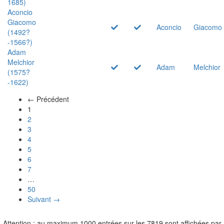
1685)
Aconcio
Giacomo
Aconcio
Giacomo
(1492?
-1566?)
Adam
Melchior
Adam
Melchior
(1575?
-1622)
← Précédent
(actuel)
1
2
3
4
5
6
7
…
50
Suivant →
Attention : au maximum 1000 entrées sur les 7819 sont affichées par