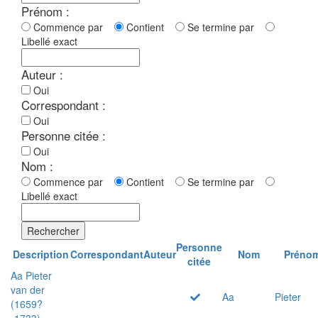
Prénom :
Commence par
Contient
Se termine par
Libellé exact
Auteur :
Oui
Correspondant :
Oui
Personne citée :
Oui
Nom :
Commence par
Contient
Se termine par
Libellé exact
Rechercher
Personne
Description
Correspondant
Auteur
Nom
Préno
citée
Aa Pieter
van der
Aa
Pieter
(1659?
-1733)