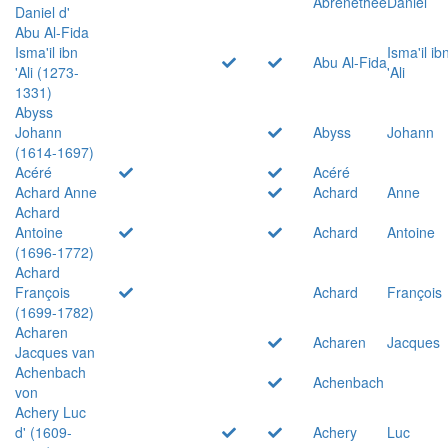
Abrenethée
Daniel
Daniel d'
Abu Al-Fida
Isma'il ibn
Isma'il ib
Abu Al-Fida
'Ali (1273-
'Ali
1331)
Abyss
Johann
Abyss
Johann
(1614-1697)
Acéré
Acéré
Achard Anne
Achard
Anne
Achard
Antoine
Achard
Antoine
(1696-1772)
Achard
François
Achard
François
(1699-1782)
Acharen
Acharen
Jacques
Jacques van
Achenbach
Achenbach
von
Achery Luc
d' (1609-
Achery
Luc