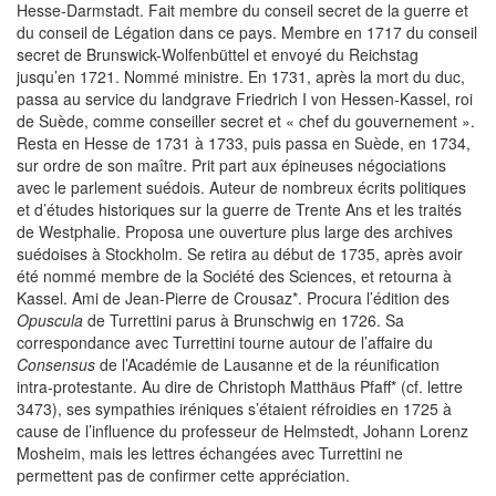
Hesse-Darmstadt. Fait membre du conseil secret de la guerre et
du conseil de Légation dans ce pays. Membre en 1717 du conseil
secret de Brunswick-Wolfenbüttel et envoyé du Reichstag
jusqu’en 1721. Nommé ministre. En 1731, après la mort du duc,
passa au service du landgrave Friedrich I von Hessen-Kassel, roi
de Suède, comme conseiller secret et « chef du gouvernement ».
Resta en Hesse de 1731 à 1733, puis passa en Suède, en 1734,
sur ordre de son maître. Prit part aux épineuses négociations
avec le parlement suédois. Auteur de nombreux écrits politiques
et d’études historiques sur la guerre de Trente Ans et les traités
de Westphalie. Proposa une ouverture plus large des archives
suédoises à Stockholm. Se retira au début de 1735, après avoir
été nommé membre de la Société des Sciences, et retourna à
Kassel. Ami de Jean-Pierre de Crousaz*. Procura l’édition des
Opuscula
de Turrettini parus à Brunschwig en 1726. Sa
correspondance avec Turrettini tourne autour de l’affaire du
Consensus
de l’Académie de Lausanne et de la réunification
intra-protestante. Au dire de Christoph Matthäus Pfaff* (cf. lettre
3473), ses sympathies iréniques s’étaient réfroidies en 1725 à
cause de l’influence du professeur de Helmstedt, Johann Lorenz
Mosheim, mais les lettres échangées avec Turrettini ne
permettent pas de confirmer cette appréciation.