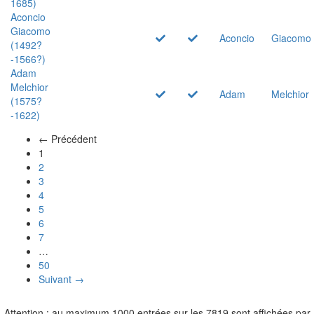
1685)
Aconcio
Giacomo
Aconcio
Giacomo
(1492?
-1566?)
Adam
Melchior
Adam
Melchior
(1575?
-1622)
← Précédent
(actuel)
1
2
3
4
5
6
7
…
50
Suivant →
Attention : au maximum 1000 entrées sur les 7819 sont affichées par