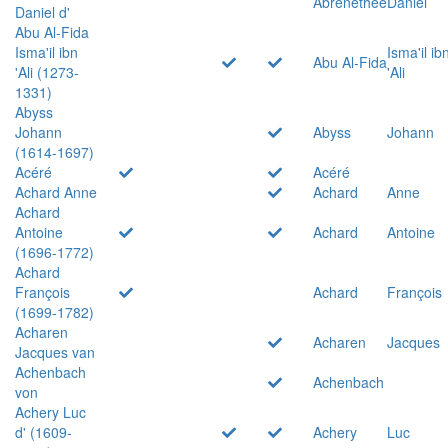
Abrenethée
Daniel
Daniel d'
Abu Al-Fida
Isma'il ibn
Isma'il ib
Abu Al-Fida
'Ali (1273-
'Ali
1331)
Abyss
Johann
Abyss
Johann
(1614-1697)
Acéré
Acéré
Achard Anne
Achard
Anne
Achard
Antoine
Achard
Antoine
(1696-1772)
Achard
François
Achard
François
(1699-1782)
Acharen
Acharen
Jacques
Jacques van
Achenbach
Achenbach
von
Achery Luc
d' (1609-
Achery
Luc