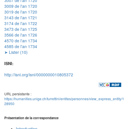
3007 de l'an 1720
3009 de l'an 1720
3019 de l'an 1720
3143 de l'an 1721
3174 de l'an 1722
3473 de l'an 1725
3566 de l'an 1726
4570 de l'an 1734
4585 de l'an 1734
➤ Lister (10)
ISNI:
http://isni.org/isni/0000000010805372
URL persistante :
https://humanities.unige.ch/turrettini/entites/personnes/view_express_entity/1
28950
Présentation de la correspondance
Introduction