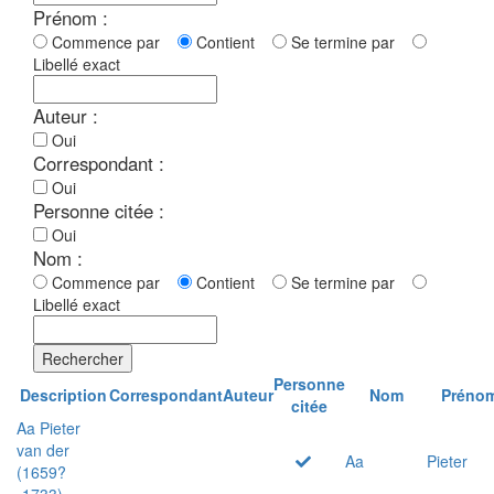
Prénom :
Commence par
Contient
Se termine par
Libellé exact
Auteur :
Oui
Correspondant :
Oui
Personne citée :
Oui
Nom :
Commence par
Contient
Se termine par
Libellé exact
Rechercher
Personne
Description
Correspondant
Auteur
Nom
Préno
citée
Aa Pieter
van der
Aa
Pieter
(1659?
-1733)