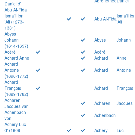
Abrenethée
Daniel
Daniel d'
Abu Al-Fida
Isma'il ibn
Isma'il ib
Abu Al-Fida
'Ali (1273-
'Ali
1331)
Abyss
Johann
Abyss
Johann
(1614-1697)
Acéré
Acéré
Achard Anne
Achard
Anne
Achard
Antoine
Achard
Antoine
(1696-1772)
Achard
François
Achard
François
(1699-1782)
Acharen
Acharen
Jacques
Jacques van
Achenbach
Achenbach
von
Achery Luc
d' (1609-
Achery
Luc