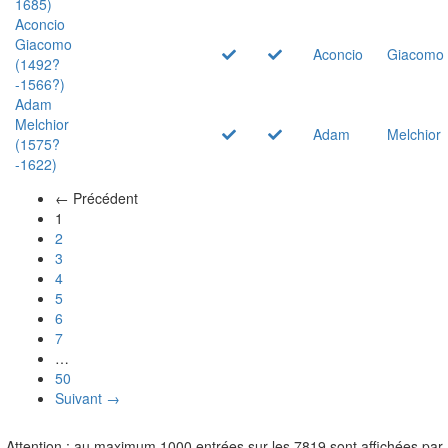
1685)
Aconcio
Giacomo
Aconcio
Giacomo
(1492?
-1566?)
Adam
Melchior
Adam
Melchior
(1575?
-1622)
← Précédent
(actuel)
1
2
3
4
5
6
7
…
50
Suivant →
Attention : au maximum 1000 entrées sur les 7819 sont affichées par