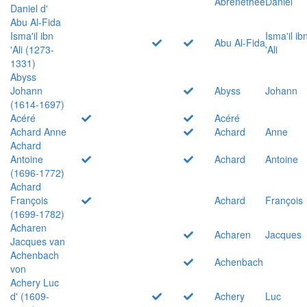
Abrenethée
Daniel
Daniel d'
Abu Al-Fida
Isma'il ibn
Isma'il ib
Abu Al-Fida
'Ali (1273-
'Ali
1331)
Abyss
Johann
Abyss
Johann
(1614-1697)
Acéré
Acéré
Achard Anne
Achard
Anne
Achard
Antoine
Achard
Antoine
(1696-1772)
Achard
François
Achard
François
(1699-1782)
Acharen
Acharen
Jacques
Jacques van
Achenbach
Achenbach
von
Achery Luc
d' (1609-
Achery
Luc