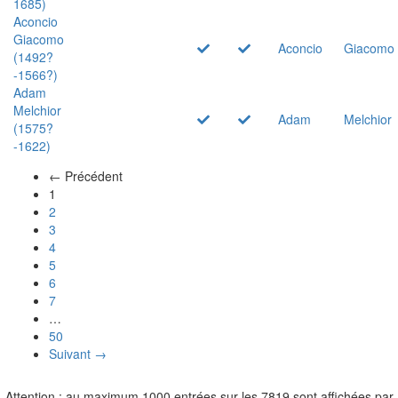
1685)
Aconcio
Giacomo
Aconcio
Giacomo
(1492?
-1566?)
Adam
Melchior
Adam
Melchior
(1575?
-1622)
← Précédent
(actuel)
1
2
3
4
5
6
7
…
50
Suivant →
Attention : au maximum 1000 entrées sur les 7819 sont affichées par