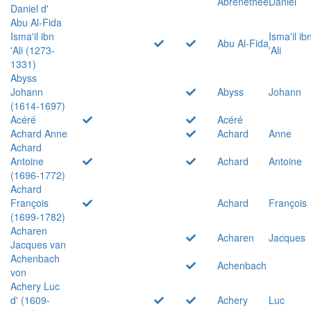
Abrenethée
Daniel
Daniel d'
Abu Al-Fida
Isma'il ibn
Isma'il ib
Abu Al-Fida
'Ali (1273-
'Ali
1331)
Abyss
Johann
Abyss
Johann
(1614-1697)
Acéré
Acéré
Achard Anne
Achard
Anne
Achard
Antoine
Achard
Antoine
(1696-1772)
Achard
François
Achard
François
(1699-1782)
Acharen
Acharen
Jacques
Jacques van
Achenbach
Achenbach
von
Achery Luc
d' (1609-
Achery
Luc