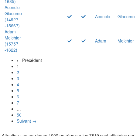
1685)
Aconcio
Giacomo
Aconcio
Giacomo
(1492?
-1566?)
Adam
Melchior
Adam
Melchior
(1575?
-1622)
← Précédent
(actuel)
1
2
3
4
5
6
7
…
50
Suivant →
Attention : au maximum 1000 entrées sur les 7819 sont affichées par