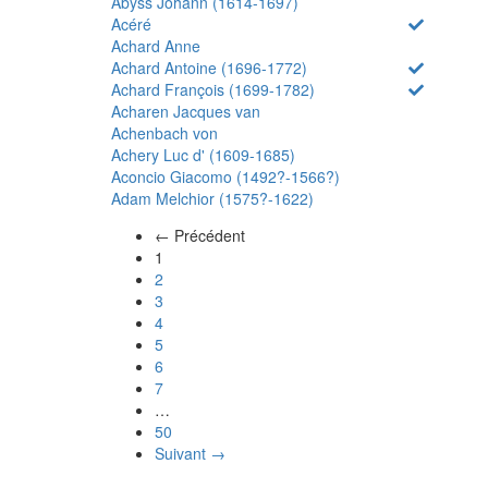
Abyss Johann (1614-1697)
Acéré
Achard Anne
Achard Antoine (1696-1772)
Achard François (1699-1782)
Acharen Jacques van
Achenbach von
Achery Luc d' (1609-1685)
Aconcio Giacomo (1492?-1566?)
Adam Melchior (1575?-1622)
← Précédent
(actuel)
1
2
3
4
5
6
7
…
50
Suivant →