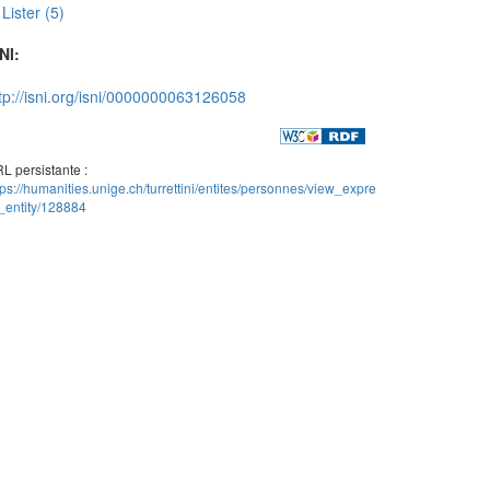
Lister (5)
NI:
tp://isni.org/isni/0000000063126058
L persistante :
tps://humanities.unige.ch/turrettini/entites/personnes/view_expre
_entity/128884