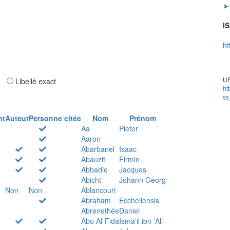
➤ 
IS
ht
UR
ar
Libellé exact
ht
ss
nt
Auteur
Personne citée
Nom
Prénom
Aa
Pieter
Aaron
Abarbanel
Isaac
Abauzit
Firmin
Abbadie
Jacques
Abicht
Johann Georg
Non
Non
Ablancourt
Abraham
Ecchellensis
Abrenethée
Daniel
Abu Al-Fida
Isma'il ibn 'Ali