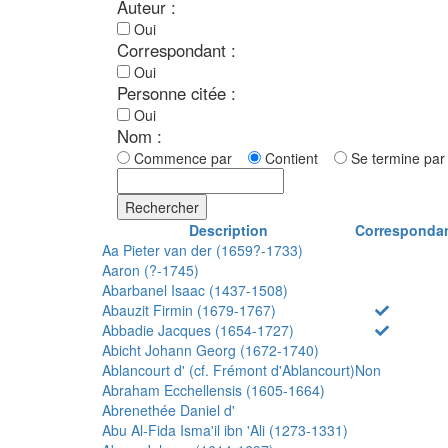
Auteur :
Oui
Correspondant :
Oui
Personne citée :
Oui
Nom :
Commence par
Contient
Se termine p
Rechercher
Description
Corresponda
Aa Pieter van der (1659?-1733)
Aaron (?-1745)
Abarbanel Isaac (1437-1508)
Abauzit Firmin (1679-1767)
Abbadie Jacques (1654-1727)
Abicht Johann Georg (1672-1740)
Ablancourt d' (cf. Frémont d'Ablancourt)
Non
Abraham Ecchellensis (1605-1664)
Abrenethée Daniel d'
Abu Al-Fida Isma'il ibn 'Ali (1273-1331)