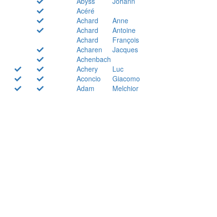
Abyss
Johann
Acéré
Achard
Anne
Achard
Antoine
Achard
François
Acharen
Jacques
Achenbach
Achery
Luc
Aconcio
Giacomo
Adam
Melchior