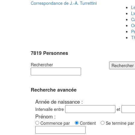
Correspondance de
J.-A. Turrettini
Le
L
C
O
P
T
7819 Personnes
Rechercher
Rechercher
Recherche avancée
Année de naissance :
Intervalle entre
et
Prénom :
Commence par
Contient
Se termine p