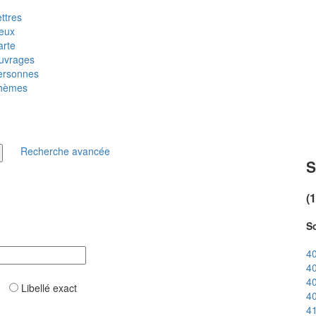
ttres
ieux
arte
uvrages
ersonnes
hèmes
Recherche avancée
S
(
So
40
40
40
ar
Libellé exact
40
41