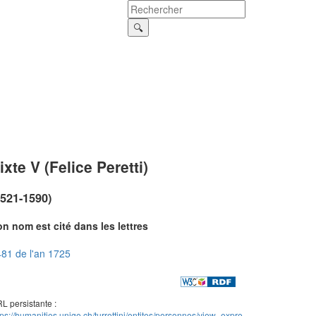
ixte V (Felice Peretti)
1521-1590)
n nom est cité dans les lettres
81 de l'an 1725
L persistante :
tps://humanities.unige.ch/turrettini/entites/personnes/view_expre