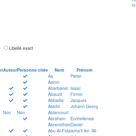
ss
ar
Libellé exact
nt
Auteur
Personne citée
Nom
Prénom
Aa
Pieter
Aaron
Abarbanel
Isaac
Abauzit
Firmin
Abbadie
Jacques
Abicht
Johann Georg
Non
Non
Ablancourt
Abraham
Ecchellensis
Abrenethée
Daniel
Abu Al-Fida
Isma'il ibn 'Ali