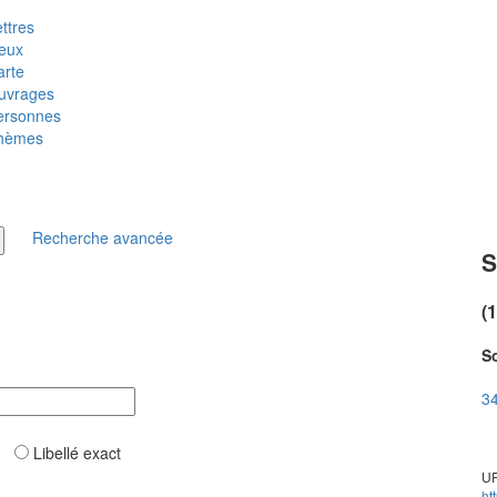
ttres
ieux
arte
uvrages
ersonnes
hèmes
Recherche avancée
S
(
So
34
ar
Libellé exact
UR
ht