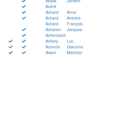
Abyss
Johann
Acéré
Achard
Anne
Achard
Antoine
Achard
François
Acharen
Jacques
Achenbach
Achery
Luc
Aconcio
Giacomo
Adam
Melchior