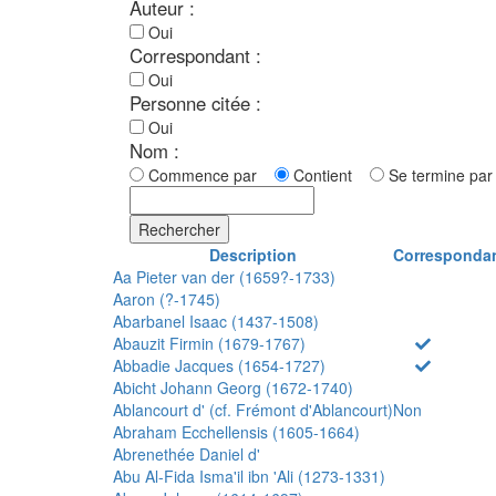
Auteur :
Oui
Correspondant :
Oui
Personne citée :
Oui
Nom :
Commence par
Contient
Se termine p
Rechercher
Description
Corresponda
Aa Pieter van der (1659?-1733)
Aaron (?-1745)
Abarbanel Isaac (1437-1508)
Abauzit Firmin (1679-1767)
Abbadie Jacques (1654-1727)
Abicht Johann Georg (1672-1740)
Ablancourt d' (cf. Frémont d'Ablancourt)
Non
Abraham Ecchellensis (1605-1664)
Abrenethée Daniel d'
Abu Al-Fida Isma'il ibn 'Ali (1273-1331)