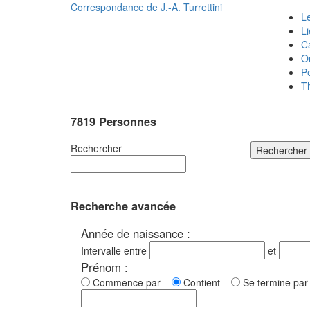
Correspondance de
J.-A. Turrettini
Le
L
C
O
P
T
7819 Personnes
Rechercher
Rechercher
Recherche avancée
Année de naissance :
Intervalle entre
et
Prénom :
Commence par
Contient
Se termine p