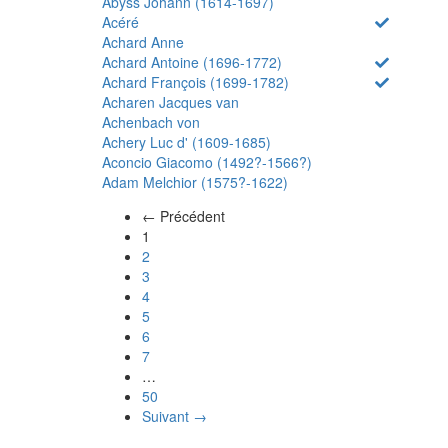
Abyss Johann (1614-1697)
Acéré
Achard Anne
Achard Antoine (1696-1772)
Achard François (1699-1782)
Acharen Jacques van
Achenbach von
Achery Luc d' (1609-1685)
Aconcio Giacomo (1492?-1566?)
Adam Melchior (1575?-1622)
← Précédent
(actuel)
1
2
3
4
5
6
7
…
50
Suivant →