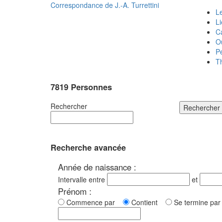
Correspondance de
J.-A. Turrettini
Le
L
C
O
P
T
7819 Personnes
Rechercher
Rechercher
Recherche avancée
Année de naissance :
Intervalle entre
et
Prénom :
Commence par
Contient
Se termine p