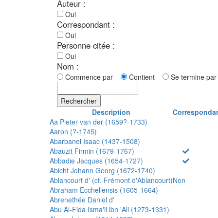
Auteur :
Oui
Correspondant :
Oui
Personne citée :
Oui
Nom :
Commence par
Contient
Se termine p
Rechercher
Description
Corresponda
Aa Pieter van der (1659?-1733)
Aaron (?-1745)
Abarbanel Isaac (1437-1508)
Abauzit Firmin (1679-1767)
Abbadie Jacques (1654-1727)
Abicht Johann Georg (1672-1740)
Ablancourt d' (cf. Frémont d'Ablancourt)
Non
Abraham Ecchellensis (1605-1664)
Abrenethée Daniel d'
Abu Al-Fida Isma'il ibn 'Ali (1273-1331)