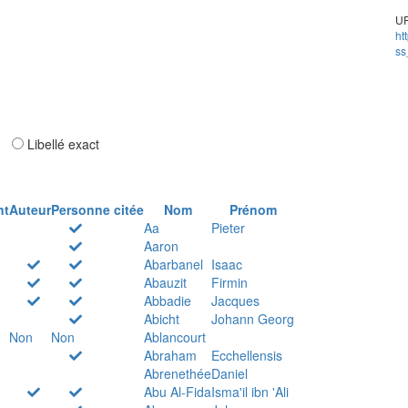
UR
ht
ss
ar
Libellé exact
nt
Auteur
Personne citée
Nom
Prénom
Aa
Pieter
Aaron
Abarbanel
Isaac
Abauzit
Firmin
Abbadie
Jacques
Abicht
Johann Georg
Non
Non
Ablancourt
Abraham
Ecchellensis
Abrenethée
Daniel
Abu Al-Fida
Isma'il ibn 'Ali