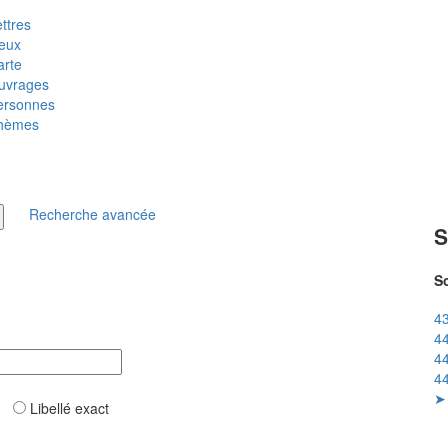
ttres
ieux
arte
uvrages
ersonnes
hèmes
Recherche avancée
S
So
43
44
44
44
➤ 
ar
Libellé exact