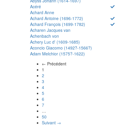
Abyss Johann (1614-1697)
Acéré
Achard Anne
Achard Antoine (1696-1772)
Achard François (1699-1782)
Acharen Jacques van
Achenbach von
Achery Luc d' (1609-1685)
Aconcio Giacomo (1492?-1566?)
Adam Melchior (1575?-1622)
← Précédent
(actuel)
1
2
3
4
5
6
7
…
50
Suivant →