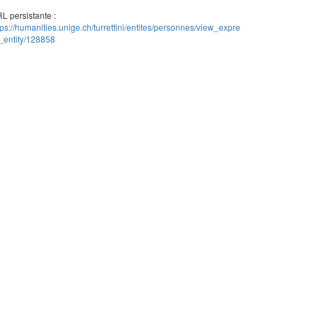
L persistante :
tps://humanities.unige.ch/turrettini/entites/personnes/view_expre
_entity/128858