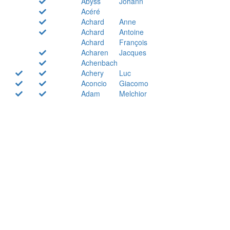
Abyss
Johann
Acéré
Achard
Anne
Achard
Antoine
Achard
François
Acharen
Jacques
Achenbach
Achery
Luc
Aconcio
Giacomo
Adam
Melchior