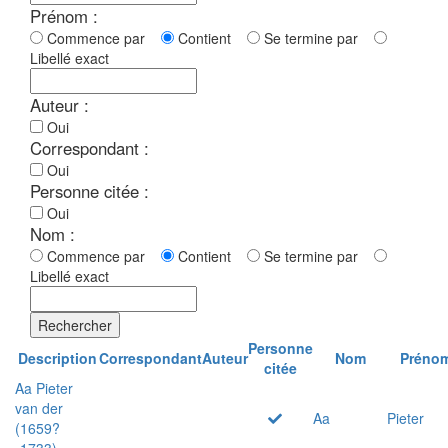
Prénom :
Commence par
Contient
Se termine par
Libellé exact
Auteur :
Oui
Correspondant :
Oui
Personne citée :
Oui
Nom :
Commence par
Contient
Se termine par
Libellé exact
Rechercher
Personne
Description
Correspondant
Auteur
Nom
Préno
citée
Aa Pieter
van der
Aa
Pieter
(1659?
-1733)