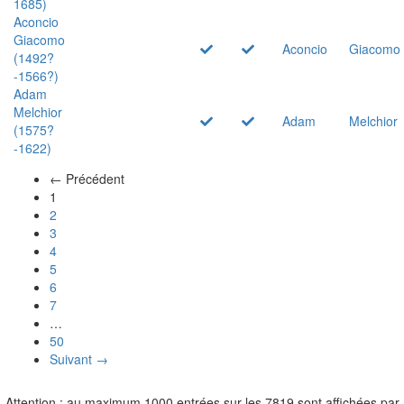
1685)
Aconcio
Giacomo
Aconcio
Giacomo
(1492?
-1566?)
Adam
Melchior
Adam
Melchior
(1575?
-1622)
← Précédent
(actuel)
1
2
3
4
5
6
7
…
50
Suivant →
Attention : au maximum 1000 entrées sur les 7819 sont affichées par