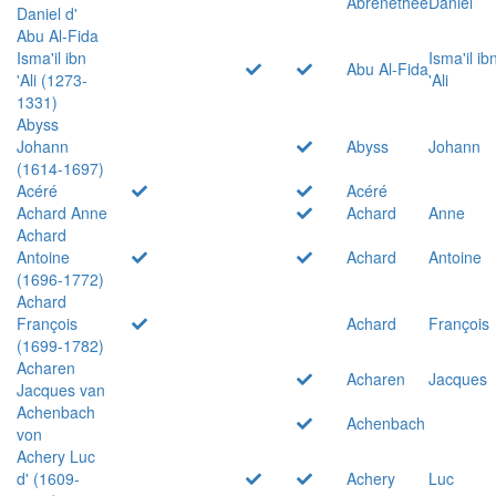
Abrenethée
Daniel
Daniel d'
Abu Al-Fida
Isma'il ibn
Isma'il ib
Abu Al-Fida
'Ali (1273-
'Ali
1331)
Abyss
Johann
Abyss
Johann
(1614-1697)
Acéré
Acéré
Achard Anne
Achard
Anne
Achard
Antoine
Achard
Antoine
(1696-1772)
Achard
François
Achard
François
(1699-1782)
Acharen
Acharen
Jacques
Jacques van
Achenbach
Achenbach
von
Achery Luc
d' (1609-
Achery
Luc