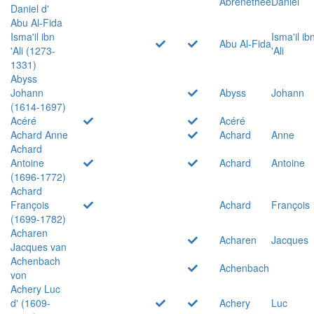
Abrenethée
Daniel
Daniel d'
Abu Al-Fida
Isma'il ibn
Isma'il ib
Abu Al-Fida
'Ali (1273-
'Ali
1331)
Abyss
Johann
Abyss
Johann
(1614-1697)
Acéré
Acéré
Achard Anne
Achard
Anne
Achard
Antoine
Achard
Antoine
(1696-1772)
Achard
François
Achard
François
(1699-1782)
Acharen
Acharen
Jacques
Jacques van
Achenbach
Achenbach
von
Achery Luc
d' (1609-
Achery
Luc