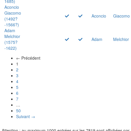
1685)
Aconcio
Giacomo
Aconcio
Giacomo
(1492?
-1566?)
Adam
Melchior
Adam
Melchior
(1575?
-1622)
← Précédent
(actuel)
1
2
3
4
5
6
7
…
50
Suivant →
Attention : au maximum 1000 entrées sur les 7819 sont affichées par