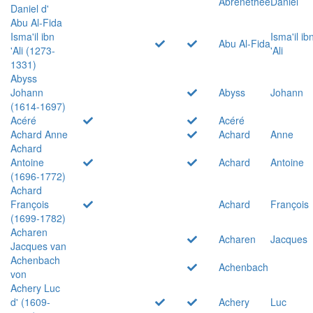
Abrenethée
Daniel
Daniel d'
Abu Al-Fida
Isma'il ibn
Isma'il ib
Abu Al-Fida
'Ali (1273-
'Ali
1331)
Abyss
Johann
Abyss
Johann
(1614-1697)
Acéré
Acéré
Achard Anne
Achard
Anne
Achard
Antoine
Achard
Antoine
(1696-1772)
Achard
François
Achard
François
(1699-1782)
Acharen
Acharen
Jacques
Jacques van
Achenbach
Achenbach
von
Achery Luc
d' (1609-
Achery
Luc