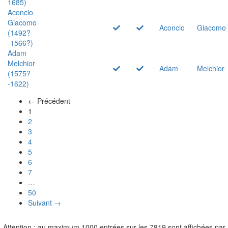
1685)
Aconcio
Giacomo
Aconcio
Giacomo
(1492?
-1566?)
Adam
Melchior
Adam
Melchior
(1575?
-1622)
← Précédent
(actuel)
1
2
3
4
5
6
7
…
50
Suivant →
Attention : au maximum 1000 entrées sur les 7819 sont affichées par