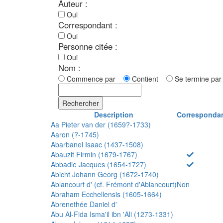
Auteur :
Oui
Correspondant :
Oui
Personne citée :
Oui
Nom :
Commence par
Contient
Se termine p
Rechercher
Description
Corresponda
Aa Pieter van der (1659?-1733)
Aaron (?-1745)
Abarbanel Isaac (1437-1508)
Abauzit Firmin (1679-1767)
Abbadie Jacques (1654-1727)
Abicht Johann Georg (1672-1740)
Ablancourt d' (cf. Frémont d'Ablancourt)
Non
Abraham Ecchellensis (1605-1664)
Abrenethée Daniel d'
Abu Al-Fida Isma'il ibn 'Ali (1273-1331)