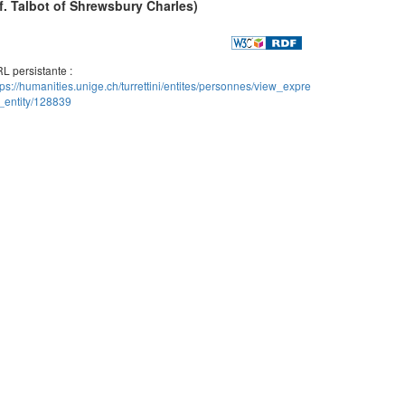
f. Talbot of Shrewsbury Charles)
L persistante :
tps://humanities.unige.ch/turrettini/entites/personnes/view_expre
_entity/128839