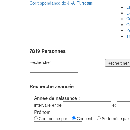
Correspondance de
J.-A. Turrettini
Le
L
C
O
P
T
7819 Personnes
Rechercher
Rechercher
Recherche avancée
Année de naissance :
Intervalle entre
et
Prénom :
Commence par
Contient
Se termine p