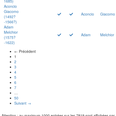
1685)
Aconcio
Giacomo
Aconcio
Giacomo
(1492?
-1566?)
Adam
Melchior
Adam
Melchior
(1575?
-1622)
← Précédent
(actuel)
1
2
3
4
5
6
7
…
50
Suivant →
Attention : au maximum 1000 entrées sur les 7819 sont affichées par