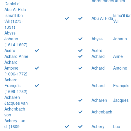
Abrenethée
Daniel
Daniel d'
Abu Al-Fida
Isma'il ibn
Isma'il ib
Abu Al-Fida
'Ali (1273-
'Ali
1331)
Abyss
Johann
Abyss
Johann
(1614-1697)
Acéré
Acéré
Achard Anne
Achard
Anne
Achard
Antoine
Achard
Antoine
(1696-1772)
Achard
François
Achard
François
(1699-1782)
Acharen
Acharen
Jacques
Jacques van
Achenbach
Achenbach
von
Achery Luc
d' (1609-
Achery
Luc