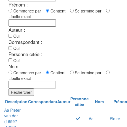
Prénom :
Commence par
Contient
Se termine par
Libellé exact
Auteur :
Oui
Correspondant :
Oui
Personne citée :
Oui
Nom :
Commence par
Contient
Se termine par
Libellé exact
Rechercher
Personne
Description
Correspondant
Auteur
Nom
Préno
citée
Aa Pieter
van der
Aa
Pieter
(1659?
-1733)