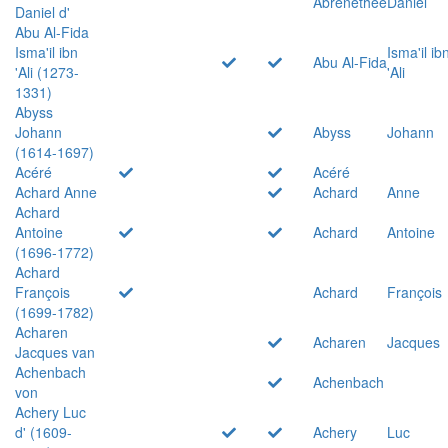
Abrenethée
Daniel
Daniel d'
Abu Al-Fida
Isma'il ibn
Isma'il ib
Abu Al-Fida
'Ali (1273-
'Ali
1331)
Abyss
Johann
Abyss
Johann
(1614-1697)
Acéré
Acéré
Achard Anne
Achard
Anne
Achard
Antoine
Achard
Antoine
(1696-1772)
Achard
François
Achard
François
(1699-1782)
Acharen
Acharen
Jacques
Jacques van
Achenbach
Achenbach
von
Achery Luc
d' (1609-
Achery
Luc