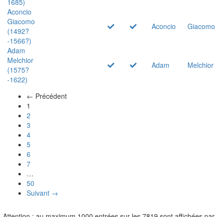
1685)
Aconcio
Giacomo
Aconcio
Giacomo
(1492?
-1566?)
Adam
Melchior
Adam
Melchior
(1575?
-1622)
← Précédent
(actuel)
1
2
3
4
5
6
7
…
50
Suivant →
Attention : au maximum 1000 entrées sur les 7819 sont affichées par