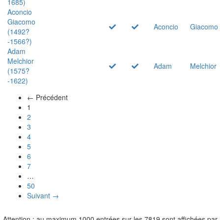
1685)
Aconcio
Giacomo
Aconcio
Giacomo
(1492?
-1566?)
Adam
Melchior
Adam
Melchior
(1575?
-1622)
← Précédent
(actuel)
1
2
3
4
5
6
7
…
50
Suivant →
Attention : au maximum 1000 entrées sur les 7819 sont affichées par