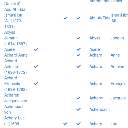
Abrenethée
Daniel
Daniel d'
Abu Al-Fida
Isma'il ibn
Isma'il ib
Abu Al-Fida
'Ali (1273-
'Ali
1331)
Abyss
Johann
Abyss
Johann
(1614-1697)
Acéré
Acéré
Achard Anne
Achard
Anne
Achard
Antoine
Achard
Antoine
(1696-1772)
Achard
François
Achard
François
(1699-1782)
Acharen
Acharen
Jacques
Jacques van
Achenbach
Achenbach
von
Achery Luc
d' (1609-
Achery
Luc