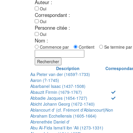
Auteur :
Oui
Correspondant :
Oui
Personne citée :
Oui
Nom :
Commence par
Contient
Se termine p
Rechercher
Description
Corresponda
Aa Pieter van der (1659?-1733)
Aaron (?-1745)
Abarbanel Isaac (1437-1508)
Abauzit Firmin (1679-1767)
Abbadie Jacques (1654-1727)
Abicht Johann Georg (1672-1740)
Ablancourt d' (cf. Frémont d'Ablancourt)
Non
Abraham Ecchellensis (1605-1664)
Abrenethée Daniel d'
Abu Al-Fida Isma'il ibn 'Ali (1273-1331)