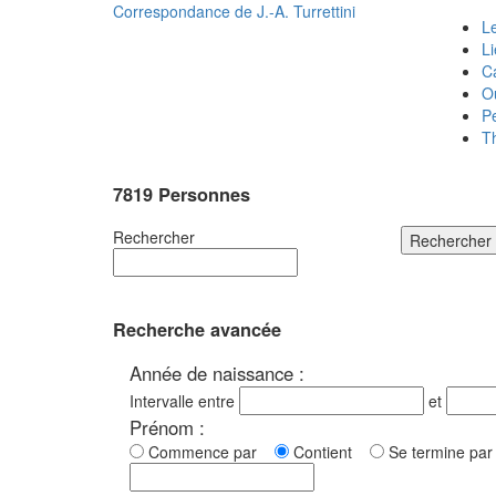
Correspondance de
J.-A. Turrettini
Le
L
C
O
P
T
7819 Personnes
Rechercher
Rechercher
Recherche avancée
Année de naissance :
Intervalle entre
et
Prénom :
Commence par
Contient
Se termine p