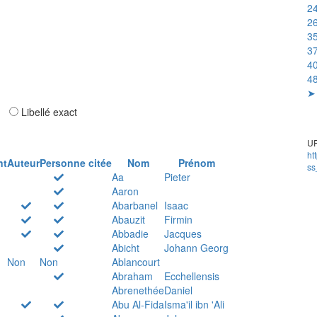
24
26
35
37
40
48
➤ 
ar
Libellé exact
UR
ht
nt
Auteur
Personne citée
Nom
Prénom
ss
Aa
Pieter
Aaron
Abarbanel
Isaac
Abauzit
Firmin
Abbadie
Jacques
Abicht
Johann Georg
Non
Non
Ablancourt
Abraham
Ecchellensis
Abrenethée
Daniel
Abu Al-Fida
Isma'il ibn 'Ali