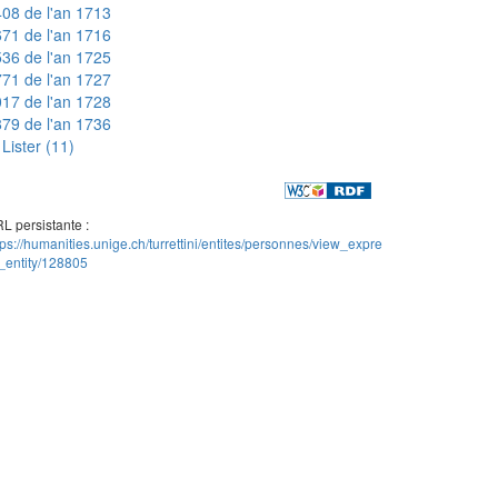
08 de l'an 1713
71 de l'an 1716
36 de l'an 1725
71 de l'an 1727
17 de l'an 1728
79 de l'an 1736
Lister (11)
L persistante :
tps://humanities.unige.ch/turrettini/entites/personnes/view_expre
_entity/128805