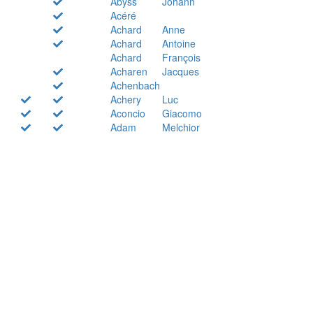
Abyss
Johann
Acéré
Achard
Anne
Achard
Antoine
Achard
François
Acharen
Jacques
Achenbach
Achery
Luc
Aconcio
Giacomo
Adam
Melchior