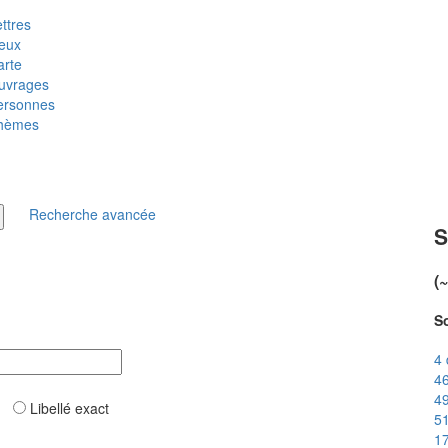
ttres
ieux
arte
uvrages
ersonnes
hèmes
Recherche avancée
S
(
So
4 
46
49
ar
Libellé exact
51
17