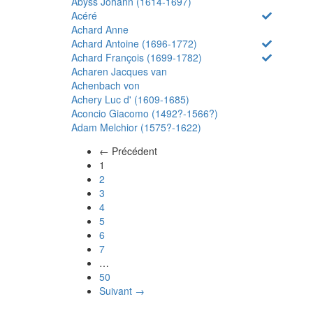
Abyss Johann (1614-1697)
Acéré
Achard Anne
Achard Antoine (1696-1772)
Achard François (1699-1782)
Acharen Jacques van
Achenbach von
Achery Luc d' (1609-1685)
Aconcio Giacomo (1492?-1566?)
Adam Melchior (1575?-1622)
← Précédent
(actuel)
1
2
3
4
5
6
7
…
50
Suivant →