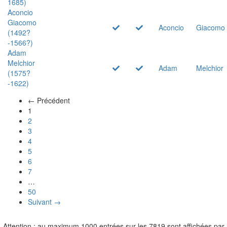
1685)
Aconcio
Giacomo
Aconcio
Giacomo
(1492?
-1566?)
Adam
Melchior
Adam
Melchior
(1575?
-1622)
← Précédent
(actuel)
1
2
3
4
5
6
7
…
50
Suivant →
Attention : au maximum 1000 entrées sur les 7819 sont affichées par