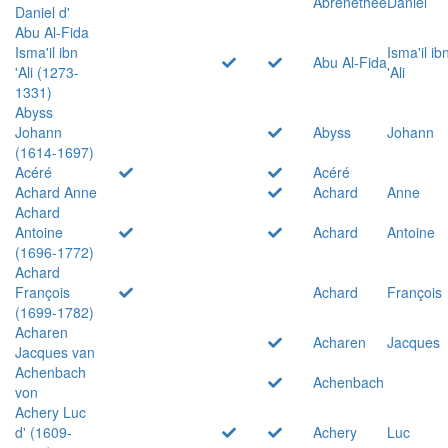
Abrenethée
Daniel
Daniel d'
Abu Al-Fida
Isma'il ibn
Isma'il ib
Abu Al-Fida
'Ali (1273-
'Ali
1331)
Abyss
Johann
Abyss
Johann
(1614-1697)
Acéré
Acéré
Achard Anne
Achard
Anne
Achard
Antoine
Achard
Antoine
(1696-1772)
Achard
François
Achard
François
(1699-1782)
Acharen
Acharen
Jacques
Jacques van
Achenbach
Achenbach
von
Achery Luc
d' (1609-
Achery
Luc