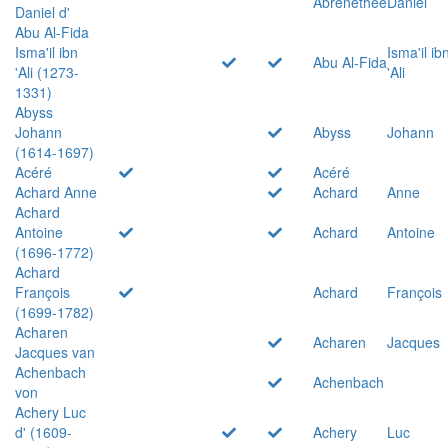
Abrenethée
Daniel
Daniel d'
Abu Al-Fida
Isma'il ibn
Isma'il ib
Abu Al-Fida
'Ali (1273-
'Ali
1331)
Abyss
Johann
Abyss
Johann
(1614-1697)
Acéré
Acéré
Achard Anne
Achard
Anne
Achard
Antoine
Achard
Antoine
(1696-1772)
Achard
François
Achard
François
(1699-1782)
Acharen
Acharen
Jacques
Jacques van
Achenbach
Achenbach
von
Achery Luc
d' (1609-
Achery
Luc