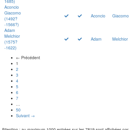
1685)
Aconcio
Giacomo
Aconcio
Giacomo
(1492?
-1566?)
Adam
Melchior
Adam
Melchior
(1575?
-1622)
← Précédent
(actuel)
1
2
3
4
5
6
7
…
50
Suivant →
Attention : au maximum 1000 entrées sur les 7819 sont affichées par