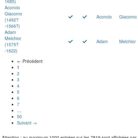
1685)
Aconcio
Giacomo
Aconcio
Giacomo
(1492?
-1566?)
Adam
Melchior
Adam
Melchior
(1575?
-1622)
← Précédent
(actuel)
1
2
3
4
5
6
7
…
50
Suivant →
Attention : au maximum 1000 entrées sur les 7819 sont affichées par