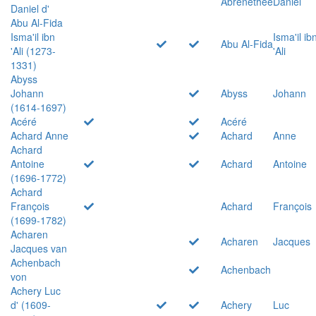
Abrenethée
Daniel
Daniel d'
Abu Al-Fida
Isma'il ibn
Isma'il ib
Abu Al-Fida
'Ali (1273-
'Ali
1331)
Abyss
Johann
Abyss
Johann
(1614-1697)
Acéré
Acéré
Achard Anne
Achard
Anne
Achard
Antoine
Achard
Antoine
(1696-1772)
Achard
François
Achard
François
(1699-1782)
Acharen
Acharen
Jacques
Jacques van
Achenbach
Achenbach
von
Achery Luc
d' (1609-
Achery
Luc