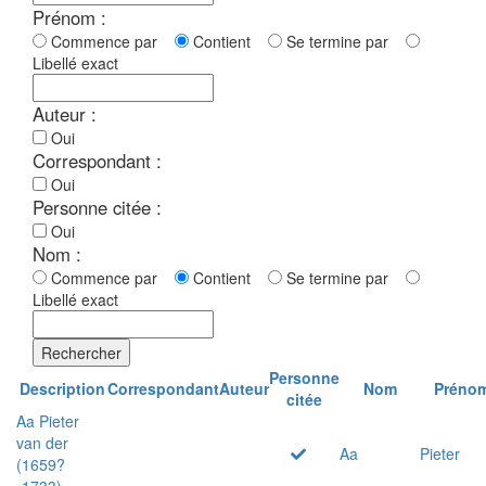
Prénom :
Commence par
Contient
Se termine par
Libellé exact
Auteur :
Oui
Correspondant :
Oui
Personne citée :
Oui
Nom :
Commence par
Contient
Se termine par
Libellé exact
Rechercher
Personne
Description
Correspondant
Auteur
Nom
Préno
citée
Aa Pieter
van der
Aa
Pieter
(1659?
-1733)