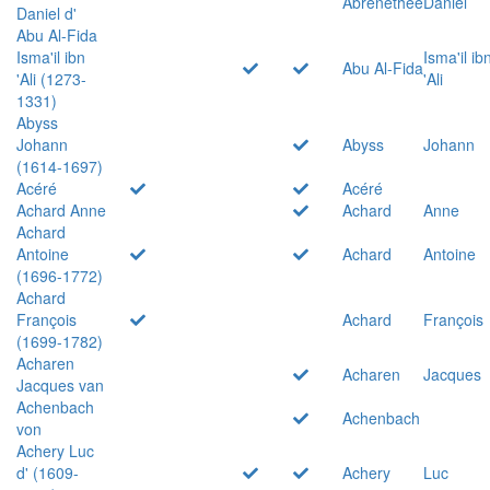
Abrenethée
Daniel
Daniel d'
Abu Al-Fida
Isma'il ibn
Isma'il ib
Abu Al-Fida
'Ali (1273-
'Ali
1331)
Abyss
Johann
Abyss
Johann
(1614-1697)
Acéré
Acéré
Achard Anne
Achard
Anne
Achard
Antoine
Achard
Antoine
(1696-1772)
Achard
François
Achard
François
(1699-1782)
Acharen
Acharen
Jacques
Jacques van
Achenbach
Achenbach
von
Achery Luc
d' (1609-
Achery
Luc