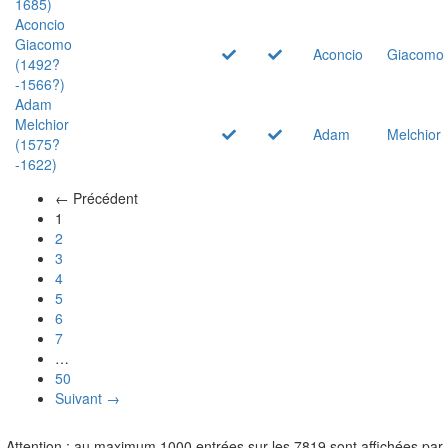
1685)
Aconcio
Giacomo
Aconcio
Giacomo
(1492?
-1566?)
Adam
Melchior
Adam
Melchior
(1575?
-1622)
← Précédent
(actuel)
1
2
3
4
5
6
7
…
50
Suivant →
Attention : au maximum 1000 entrées sur les 7819 sont affichées par