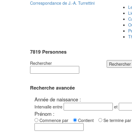
Correspondance de
J.-A. Turrettini
Le
L
C
O
P
T
7819 Personnes
Rechercher
Rechercher
Recherche avancée
Année de naissance :
Intervalle entre
et
Prénom :
Commence par
Contient
Se termine p