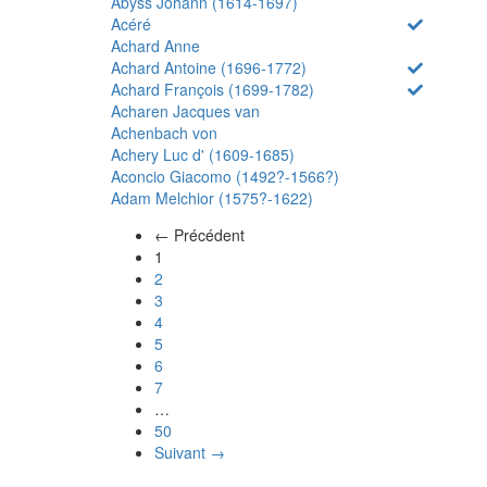
Abyss Johann (1614-1697)
Acéré
Achard Anne
Achard Antoine (1696-1772)
Achard François (1699-1782)
Acharen Jacques van
Achenbach von
Achery Luc d' (1609-1685)
Aconcio Giacomo (1492?-1566?)
Adam Melchior (1575?-1622)
← Précédent
(actuel)
1
2
3
4
5
6
7
…
50
Suivant →