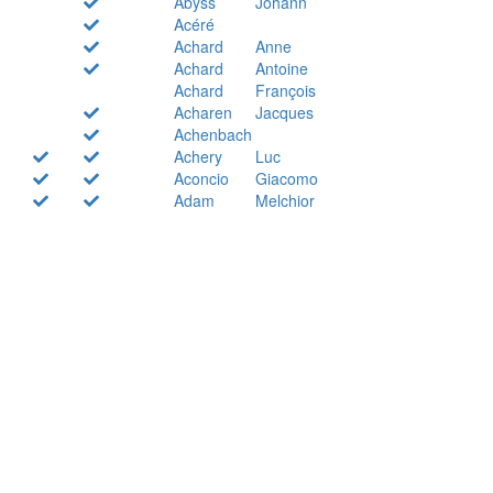
Abyss
Johann
Acéré
Achard
Anne
Achard
Antoine
Achard
François
Acharen
Jacques
Achenbach
Achery
Luc
Aconcio
Giacomo
Adam
Melchior