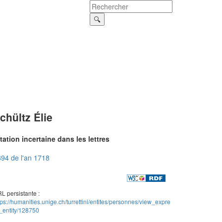
chültz Élie
tation incertaine dans les lettres
94 de l'an 1718
L persistante :
tps://humanities.unige.ch/turrettini/entites/personnes/view_expre
_entity/128750