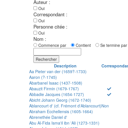
Auteur :
Oui
Correspondant :
Oui
Personne citée :
Oui
Nom :
Commence par
Contient
Se termine p
Rechercher
Description
Corresponda
Aa Pieter van der (1659?-1733)
Aaron (?-1745)
Abarbanel Isaac (1437-1508)
Abauzit Firmin (1679-1767)
Abbadie Jacques (1654-1727)
Abicht Johann Georg (1672-1740)
Ablancourt d' (cf. Frémont d'Ablancourt)
Non
Abraham Ecchellensis (1605-1664)
Abrenethée Daniel d'
Abu Al-Fida Isma'il ibn 'Ali (1273-1331)