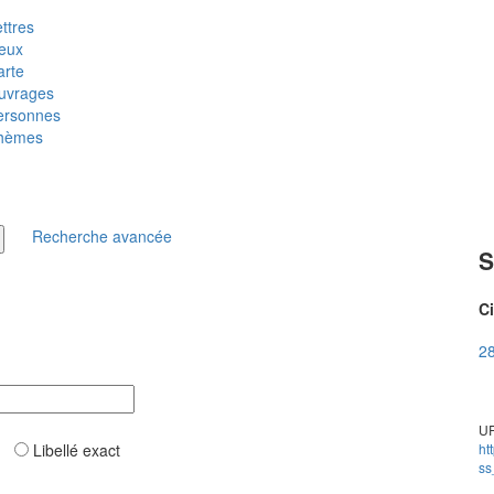
ttres
ieux
arte
uvrages
ersonnes
hèmes
Recherche avancée
S
Ci
28
UR
ar
Libellé exact
ht
ss