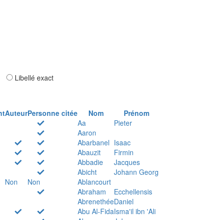
ar
Libellé exact
nt
Auteur
Personne citée
Nom
Prénom
Aa
Pieter
Aaron
Abarbanel
Isaac
Abauzit
Firmin
Abbadie
Jacques
Abicht
Johann Georg
Non
Non
Ablancourt
Abraham
Ecchellensis
Abrenethée
Daniel
Abu Al-Fida
Isma'il ibn 'Ali