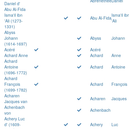
Abrenethée
Daniel
Daniel d'
Abu Al-Fida
Isma'il ibn
Isma'il ib
Abu Al-Fida
'Ali (1273-
'Ali
1331)
Abyss
Johann
Abyss
Johann
(1614-1697)
Acéré
Acéré
Achard Anne
Achard
Anne
Achard
Antoine
Achard
Antoine
(1696-1772)
Achard
François
Achard
François
(1699-1782)
Acharen
Acharen
Jacques
Jacques van
Achenbach
Achenbach
von
Achery Luc
d' (1609-
Achery
Luc