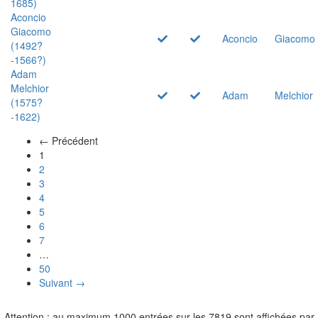
1685)
Aconcio
Giacomo
Aconcio
Giacomo
(1492?
-1566?)
Adam
Melchior
Adam
Melchior
(1575?
-1622)
← Précédent
(actuel)
1
2
3
4
5
6
7
…
50
Suivant →
Attention : au maximum 1000 entrées sur les 7819 sont affichées par