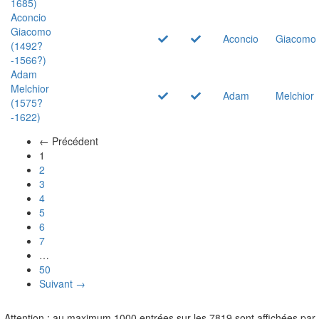
1685)
Aconcio
Giacomo
Aconcio
Giacomo
(1492?
-1566?)
Adam
Melchior
Adam
Melchior
(1575?
-1622)
← Précédent
(actuel)
1
2
3
4
5
6
7
…
50
Suivant →
Attention : au maximum 1000 entrées sur les 7819 sont affichées par