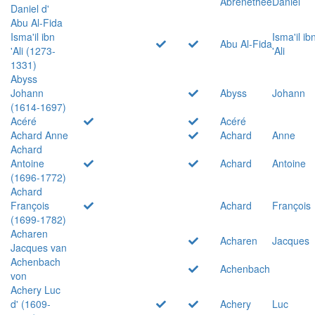
Abrenethée
Daniel
Daniel d'
Abu Al-Fida
Isma'il ibn
Isma'il ib
Abu Al-Fida
'Ali (1273-
'Ali
1331)
Abyss
Johann
Abyss
Johann
(1614-1697)
Acéré
Acéré
Achard Anne
Achard
Anne
Achard
Antoine
Achard
Antoine
(1696-1772)
Achard
François
Achard
François
(1699-1782)
Acharen
Acharen
Jacques
Jacques van
Achenbach
Achenbach
von
Achery Luc
d' (1609-
Achery
Luc