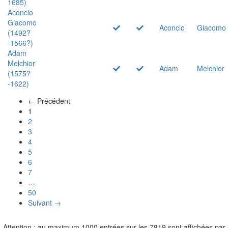
1685)
Aconcio
Giacomo
Aconcio
Giacomo
(1492?
-1566?)
Adam
Melchior
Adam
Melchior
(1575?
-1622)
← Précédent
(actuel)
1
2
3
4
5
6
7
…
50
Suivant →
Attention : au maximum 1000 entrées sur les 7819 sont affichées par