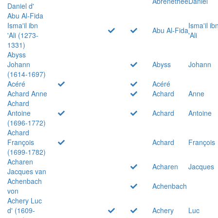
Abrenethée
Daniel
Daniel d'
Abu Al-Fida
Isma'il ibn
Isma'il ib
Abu Al-Fida
'Ali (1273-
'Ali
1331)
Abyss
Johann
Abyss
Johann
(1614-1697)
Acéré
Acéré
Achard Anne
Achard
Anne
Achard
Antoine
Achard
Antoine
(1696-1772)
Achard
François
Achard
François
(1699-1782)
Acharen
Acharen
Jacques
Jacques van
Achenbach
Achenbach
von
Achery Luc
d' (1609-
Achery
Luc