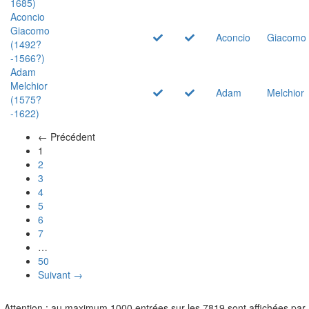
1685)
Aconcio
Giacomo
Aconcio
Giacomo
(1492?
-1566?)
Adam
Melchior
Adam
Melchior
(1575?
-1622)
← Précédent
(actuel)
1
2
3
4
5
6
7
…
50
Suivant →
Attention : au maximum 1000 entrées sur les 7819 sont affichées par