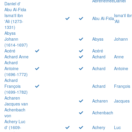
Abrenethée
Daniel
Daniel d'
Abu Al-Fida
Isma'il ibn
Isma'il ib
Abu Al-Fida
'Ali (1273-
'Ali
1331)
Abyss
Johann
Abyss
Johann
(1614-1697)
Acéré
Acéré
Achard Anne
Achard
Anne
Achard
Antoine
Achard
Antoine
(1696-1772)
Achard
François
Achard
François
(1699-1782)
Acharen
Acharen
Jacques
Jacques van
Achenbach
Achenbach
von
Achery Luc
d' (1609-
Achery
Luc