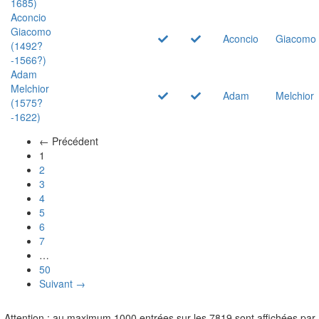
1685)
Aconcio
Giacomo
Aconcio
Giacomo
(1492?
-1566?)
Adam
Melchior
Adam
Melchior
(1575?
-1622)
← Précédent
(actuel)
1
2
3
4
5
6
7
…
50
Suivant →
Attention : au maximum 1000 entrées sur les 7819 sont affichées par