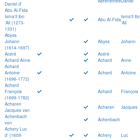
Abrenethée
Daniel
Daniel d'
Abu Al-Fida
Isma'il ibn
Isma'il ib
Abu Al-Fida
'Ali (1273-
'Ali
1331)
Abyss
Johann
Abyss
Johann
(1614-1697)
Acéré
Acéré
Achard Anne
Achard
Anne
Achard
Antoine
Achard
Antoine
(1696-1772)
Achard
François
Achard
François
(1699-1782)
Acharen
Acharen
Jacques
Jacques van
Achenbach
Achenbach
von
Achery Luc
d' (1609-
Achery
Luc