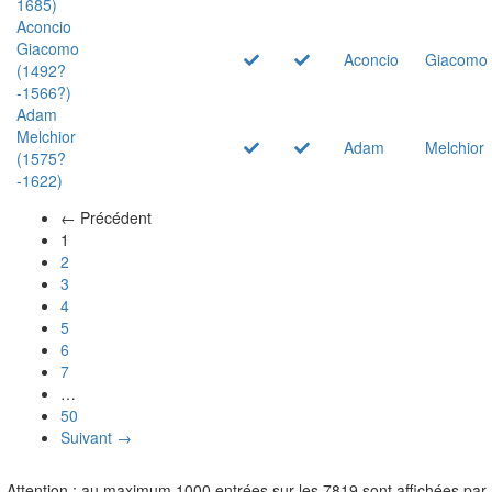
1685)
Aconcio
Giacomo
Aconcio
Giacomo
(1492?
-1566?)
Adam
Melchior
Adam
Melchior
(1575?
-1622)
← Précédent
(actuel)
1
2
3
4
5
6
7
…
50
Suivant →
Attention : au maximum 1000 entrées sur les 7819 sont affichées par