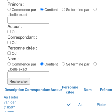
Prénom :
Commence par
Contient
Se termine par
Libellé exact
Auteur :
Oui
Correspondant :
Oui
Personne citée :
Oui
Nom :
Commence par
Contient
Se termine par
Libellé exact
Rechercher
Personne
Description
Correspondant
Auteur
Nom
Préno
citée
Aa Pieter
van der
Aa
Pieter
(1659?
-1733)