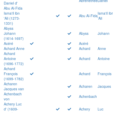
Abrenethée
Daniel
Daniel d'
Abu Al-Fida
Isma'il ibn
Isma'il ib
Abu Al-Fida
'Ali (1273-
'Ali
1331)
Abyss
Johann
Abyss
Johann
(1614-1697)
Acéré
Acéré
Achard Anne
Achard
Anne
Achard
Antoine
Achard
Antoine
(1696-1772)
Achard
François
Achard
François
(1699-1782)
Acharen
Acharen
Jacques
Jacques van
Achenbach
Achenbach
von
Achery Luc
d' (1609-
Achery
Luc