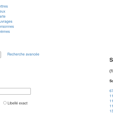
ttres
ieux
arte
uvrages
ersonnes
hèmes
Recherche avancée
S
(
So
67
11
11
ar
Libellé exact
11
13