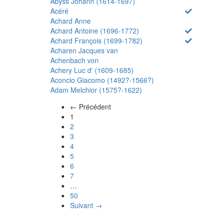
Abyss Johann (1614-1697)
Acéré
Achard Anne
Achard Antoine (1696-1772)
Achard François (1699-1782)
Acharen Jacques van
Achenbach von
Achery Luc d' (1609-1685)
Aconcio Giacomo (1492?-1566?)
Adam Melchior (1575?-1622)
← Précédent
(actuel)
1
2
3
4
5
6
7
…
50
Suivant →