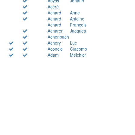
Abyss
Johann
Acéré
Achard
Anne
Achard
Antoine
Achard
François
Acharen
Jacques
Achenbach
Achery
Luc
Aconcio
Giacomo
Adam
Melchior