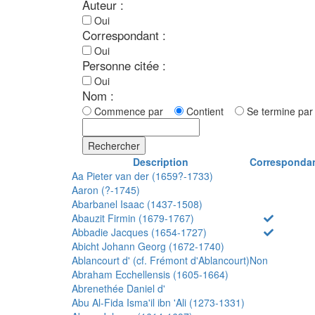
Auteur :
Oui
Correspondant :
Oui
Personne citée :
Oui
Nom :
Commence par
Contient
Se termine p
Rechercher
Description
Corresponda
Aa Pieter van der (1659?-1733)
Aaron (?-1745)
Abarbanel Isaac (1437-1508)
Abauzit Firmin (1679-1767)
Abbadie Jacques (1654-1727)
Abicht Johann Georg (1672-1740)
Ablancourt d' (cf. Frémont d'Ablancourt)
Non
Abraham Ecchellensis (1605-1664)
Abrenethée Daniel d'
Abu Al-Fida Isma'il ibn 'Ali (1273-1331)