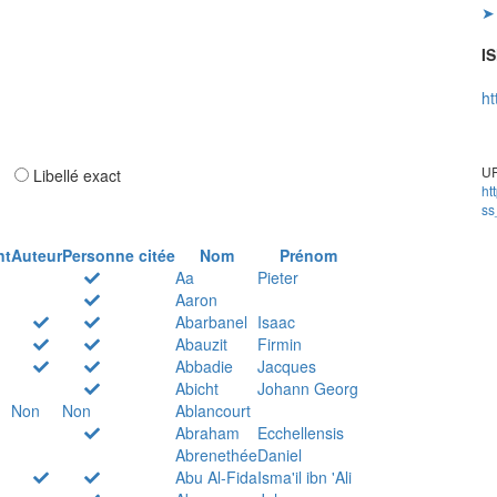
➤ 
IS
ht
UR
ar
Libellé exact
ht
ss
nt
Auteur
Personne citée
Nom
Prénom
Aa
Pieter
Aaron
Abarbanel
Isaac
Abauzit
Firmin
Abbadie
Jacques
Abicht
Johann Georg
Non
Non
Ablancourt
Abraham
Ecchellensis
Abrenethée
Daniel
Abu Al-Fida
Isma'il ibn 'Ali