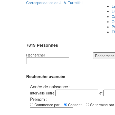
Correspondance de
J.-A. Turrettini
Le
L
C
O
P
T
7819 Personnes
Rechercher
Rechercher
Recherche avancée
Année de naissance :
Intervalle entre
et
Prénom :
Commence par
Contient
Se termine p