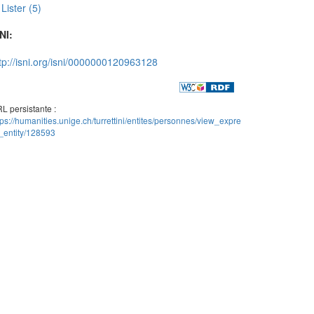
Lister (5)
NI:
tp://isni.org/isni/0000000120963128
L persistante :
tps://humanities.unige.ch/turrettini/entites/personnes/view_expre
_entity/128593