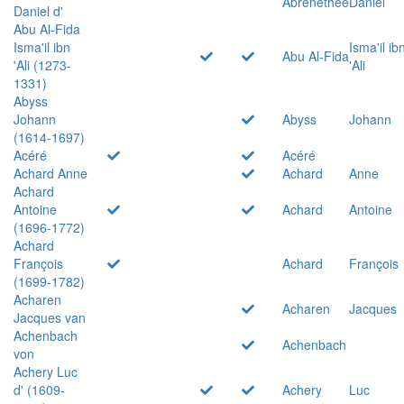
Abrenethée
Daniel
Daniel d'
Abu Al-Fida
Isma'il ibn
Isma'il ib
Abu Al-Fida
'Ali (1273-
'Ali
1331)
Abyss
Johann
Abyss
Johann
(1614-1697)
Acéré
Acéré
Achard Anne
Achard
Anne
Achard
Antoine
Achard
Antoine
(1696-1772)
Achard
François
Achard
François
(1699-1782)
Acharen
Acharen
Jacques
Jacques van
Achenbach
Achenbach
von
Achery Luc
d' (1609-
Achery
Luc