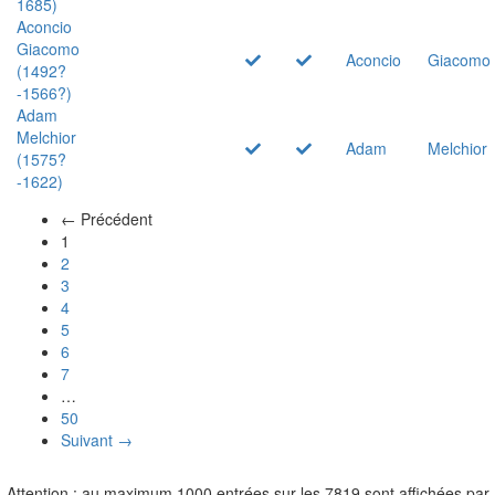
1685)
Aconcio
Giacomo
Aconcio
Giacomo
(1492?
-1566?)
Adam
Melchior
Adam
Melchior
(1575?
-1622)
← Précédent
(actuel)
1
2
3
4
5
6
7
…
50
Suivant →
Attention : au maximum 1000 entrées sur les 7819 sont affichées par