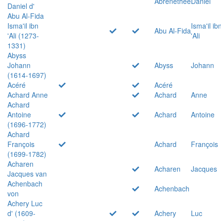
Abrenethée
Daniel
Daniel d'
Abu Al-Fida
Isma'il ibn
Isma'il ib
Abu Al-Fida
'Ali (1273-
'Ali
1331)
Abyss
Johann
Abyss
Johann
(1614-1697)
Acéré
Acéré
Achard Anne
Achard
Anne
Achard
Antoine
Achard
Antoine
(1696-1772)
Achard
François
Achard
François
(1699-1782)
Acharen
Acharen
Jacques
Jacques van
Achenbach
Achenbach
von
Achery Luc
d' (1609-
Achery
Luc