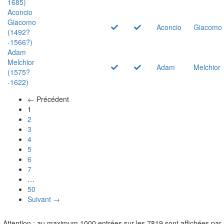
1685)
Aconcio
Giacomo
Aconcio
Giacomo
(1492?
-1566?)
Adam
Melchior
Adam
Melchior
(1575?
-1622)
← Précédent
(actuel)
1
2
3
4
5
6
7
…
50
Suivant →
Attention : au maximum 1000 entrées sur les 7819 sont affichées par