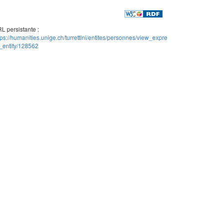
L persistante :
tps://humanities.unige.ch/turrettini/entites/personnes/view_expre
_entity/128562