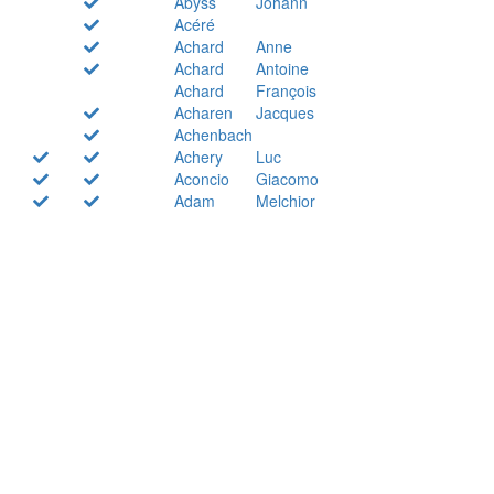
Abyss
Johann
Acéré
Achard
Anne
Achard
Antoine
Achard
François
Acharen
Jacques
Achenbach
Achery
Luc
Aconcio
Giacomo
Adam
Melchior