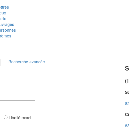
ttres
ieux
arte
uvrages
ersonnes
hèmes
Recherche avancée
S
(
So
82
Ci
ar
Libellé exact
83