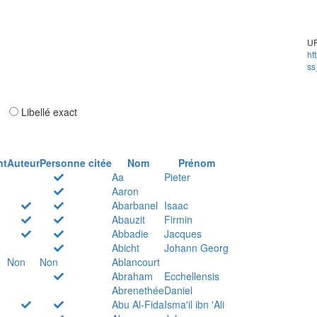
UR
ht
ss
ar
Libellé exact
nt
Auteur
Personne citée
Nom
Prénom
Aa
Pieter
Aaron
Abarbanel
Isaac
Abauzit
Firmin
Abbadie
Jacques
Abicht
Johann Georg
Non
Non
Ablancourt
Abraham
Ecchellensis
Abrenethée
Daniel
Abu Al-Fida
Isma'il ibn 'Ali