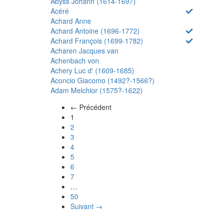
Abyss Johann (1614-1697)
Acéré
Achard Anne
Achard Antoine (1696-1772)
Achard François (1699-1782)
Acharen Jacques van
Achenbach von
Achery Luc d' (1609-1685)
Aconcio Giacomo (1492?-1566?)
Adam Melchior (1575?-1622)
← Précédent
(actuel)
1
2
3
4
5
6
7
…
50
Suivant →