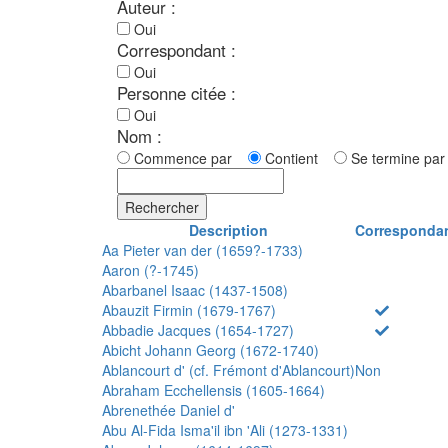
Auteur :
Oui
Correspondant :
Oui
Personne citée :
Oui
Nom :
Commence par
Contient
Se termine p
Rechercher
Description
Corresponda
Aa Pieter van der (1659?-1733)
Aaron (?-1745)
Abarbanel Isaac (1437-1508)
Abauzit Firmin (1679-1767)
Abbadie Jacques (1654-1727)
Abicht Johann Georg (1672-1740)
Ablancourt d' (cf. Frémont d'Ablancourt)
Non
Abraham Ecchellensis (1605-1664)
Abrenethée Daniel d'
Abu Al-Fida Isma'il ibn 'Ali (1273-1331)