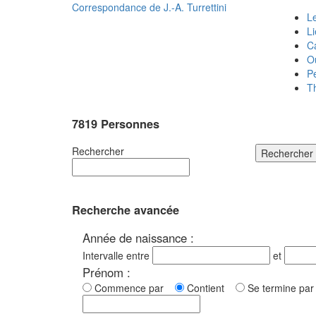
Correspondance de
J.-A. Turrettini
Le
L
C
O
P
T
7819 Personnes
Rechercher
Rechercher
Recherche avancée
Année de naissance :
Intervalle entre
et
Prénom :
Commence par
Contient
Se termine p