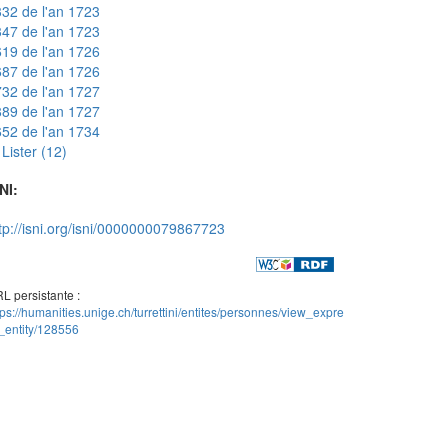
32 de l'an 1723
47 de l'an 1723
19 de l'an 1726
87 de l'an 1726
32 de l'an 1727
89 de l'an 1727
52 de l'an 1734
Lister (12)
NI:
tp://isni.org/isni/0000000079867723
L persistante :
tps://humanities.unige.ch/turrettini/entites/personnes/view_expre
_entity/128556