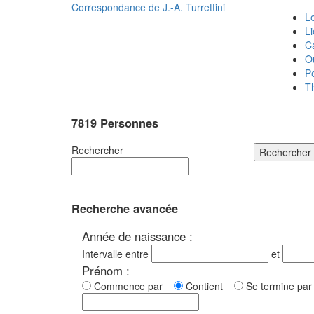
Correspondance de
J.-A. Turrettini
Le
L
C
O
P
T
7819 Personnes
Rechercher
Rechercher
Recherche avancée
Année de naissance :
Intervalle entre
et
Prénom :
Commence par
Contient
Se termine p