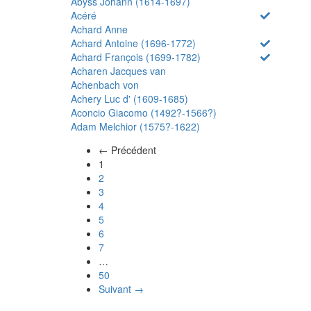
Abyss Johann (1614-1697)
Acéré
Achard Anne
Achard Antoine (1696-1772)
Achard François (1699-1782)
Acharen Jacques van
Achenbach von
Achery Luc d' (1609-1685)
Aconcio Giacomo (1492?-1566?)
Adam Melchior (1575?-1622)
← Précédent
(actuel)
1
2
3
4
5
6
7
…
50
Suivant →