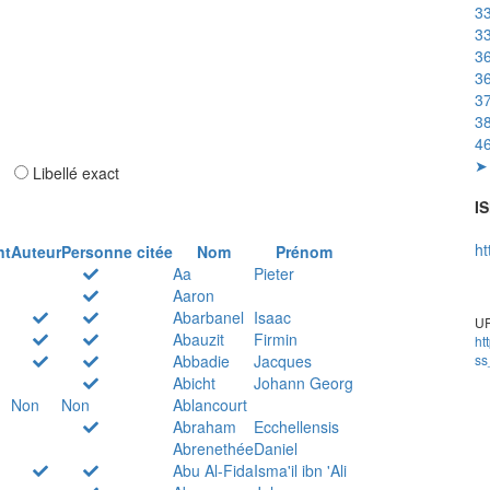
33
33
36
36
37
38
46
➤ 
ar
Libellé exact
IS
ht
nt
Auteur
Personne citée
Nom
Prénom
Aa
Pieter
Aaron
Abarbanel
Isaac
UR
Abauzit
Firmin
ht
Abbadie
Jacques
ss
Abicht
Johann Georg
Non
Non
Ablancourt
Abraham
Ecchellensis
Abrenethée
Daniel
Abu Al-Fida
Isma'il ibn 'Ali