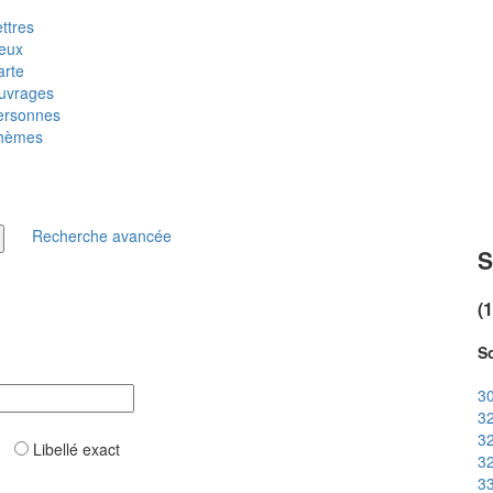
ttres
ieux
arte
uvrages
ersonnes
hèmes
Recherche avancée
S
(
So
30
32
32
ar
Libellé exact
32
33