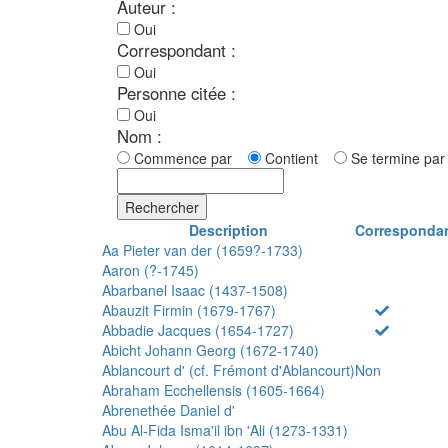
Auteur :
Oui
Correspondant :
Oui
Personne citée :
Oui
Nom :
Commence par
Contient
Se termine p
Rechercher
Description
Corresponda
Aa Pieter van der (1659?-1733)
Aaron (?-1745)
Abarbanel Isaac (1437-1508)
Abauzit Firmin (1679-1767)
Abbadie Jacques (1654-1727)
Abicht Johann Georg (1672-1740)
Ablancourt d' (cf. Frémont d'Ablancourt)
Non
Abraham Ecchellensis (1605-1664)
Abrenethée Daniel d'
Abu Al-Fida Isma'il ibn 'Ali (1273-1331)