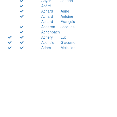
Abyss
Johann
Acéré
Achard
Anne
Achard
Antoine
Achard
François
Acharen
Jacques
Achenbach
Achery
Luc
Aconcio
Giacomo
Adam
Melchior