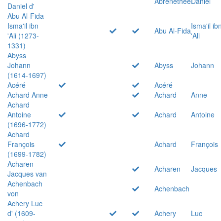
Abrenethée
Daniel
Daniel d'
Abu Al-Fida
Isma'il ibn
Isma'il ib
Abu Al-Fida
'Ali (1273-
'Ali
1331)
Abyss
Johann
Abyss
Johann
(1614-1697)
Acéré
Acéré
Achard Anne
Achard
Anne
Achard
Antoine
Achard
Antoine
(1696-1772)
Achard
François
Achard
François
(1699-1782)
Acharen
Acharen
Jacques
Jacques van
Achenbach
Achenbach
von
Achery Luc
d' (1609-
Achery
Luc