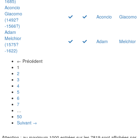
1685)
Aconcio
Giacomo
Aconcio
Giacomo
(1492?
-1566?)
Adam
Melchior
Adam
Melchior
(1575?
-1622)
← Précédent
(actuel)
1
2
3
4
5
6
7
…
50
Suivant →
Attention : au maximum 1000 entrées sur les 7819 sont affichées par