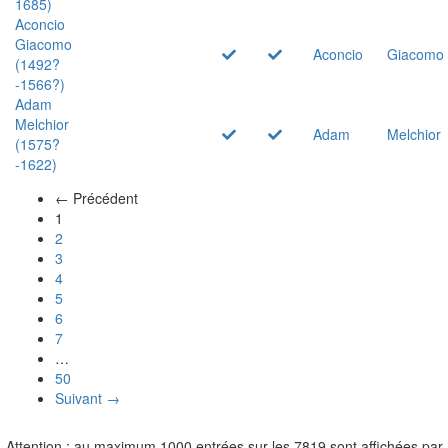
1685)
Aconcio
Giacomo
Aconcio
Giacomo
(1492?
-1566?)
Adam
Melchior
Adam
Melchior
(1575?
-1622)
← Précédent
(actuel)
1
2
3
4
5
6
7
…
50
Suivant →
Attention : au maximum 1000 entrées sur les 7819 sont affichées par