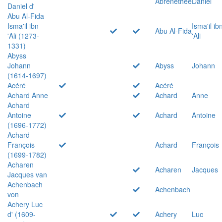
Abrenethée
Daniel
Daniel d'
Abu Al-Fida
Isma'il ibn
Isma'il ib
Abu Al-Fida
'Ali (1273-
'Ali
1331)
Abyss
Johann
Abyss
Johann
(1614-1697)
Acéré
Acéré
Achard Anne
Achard
Anne
Achard
Antoine
Achard
Antoine
(1696-1772)
Achard
François
Achard
François
(1699-1782)
Acharen
Acharen
Jacques
Jacques van
Achenbach
Achenbach
von
Achery Luc
d' (1609-
Achery
Luc