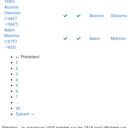
1685)
Aconcio
Giacomo
Aconcio
Giacomo
(1492?
-1566?)
Adam
Melchior
Adam
Melchior
(1575?
-1622)
← Précédent
(actuel)
1
2
3
4
5
6
7
…
50
Suivant →
Attention : au maximum 1000 entrées sur les 7819 sont affichées par