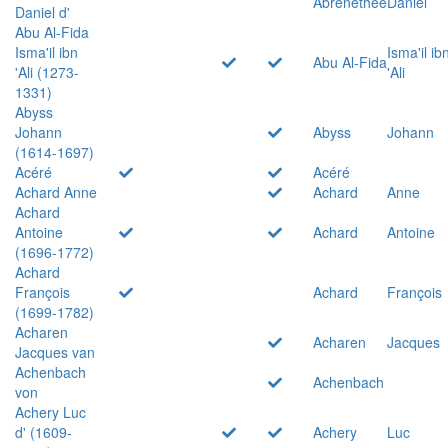
Abrenethée
Daniel
Daniel d'
Abu Al-Fida
Isma'il ibn
Isma'il ib
Abu Al-Fida
'Ali (1273-
'Ali
1331)
Abyss
Johann
Abyss
Johann
(1614-1697)
Acéré
Acéré
Achard Anne
Achard
Anne
Achard
Antoine
Achard
Antoine
(1696-1772)
Achard
François
Achard
François
(1699-1782)
Acharen
Acharen
Jacques
Jacques van
Achenbach
Achenbach
von
Achery Luc
d' (1609-
Achery
Luc